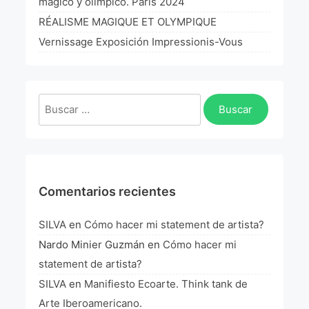
mágico y olimpico. Paris 2024
La Fórmula Científica Del Arte
RÉALISME MAGIQUE ET OLYMPIQUE
Manifiesto Ecoarte
Vernissage Exposición Impressionis-Vous
Association Paris
Buscar:
Fundación Colombia
Blog
Comentarios recientes
SILVA
en
Cómo hacer mi statement de artista?
Nardo Minier Guzmán
en
Cómo hacer mi
statement de artista?
SILVA
en
Manifiesto Ecoarte. Think tank de
Arte Iberoamericano.