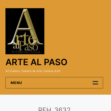
Skip
to
content
ARTE AL PASO
Art Gallery-Galeria de Arte-Galerie d'art
MENU
Arte Al Paso Gallery
RFH_3632
Artistas