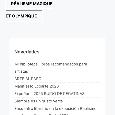
Navegación
RÉALISME MAGIQUE
¡VIVE Molière! Un hommage latino-américain à
de
Molière 2022
ET OLYMPIQUE
entradas
Exposición París 2021 “Traverser ton miroir” «A
través de tu espejo»
La Formule de l’art París 2020
L’art Colombien à Paris 2019
Novedades
L’art Latino-américain à Paris 2019
Mi biblioteca, libros recomendados para
Reflecting Source. NY 2019
artistas
ARTE AL PASO
«Sincronías con sentido» Bogotá Colombia 2019
Manifiesto Ecoarte 2026
«Huellas trashumantes» New York 2018
ExpoParis 2025 RUIDO DE PEGATINAS
Siempre es un gusto verte
Commissaire D’exposition
Encuentro literario en la exposición Realismo