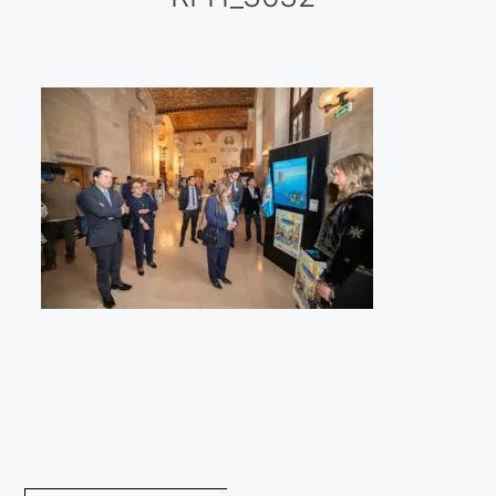
Galería virtual
Visitas a los ateliers o talleres de artistas
Presse
Qué dicen de nosotros?
Aviso legal
Política de cookies
Expositions
Bruit de gommettes Paris 2025
«Réalisme Magique et Olympique» PARIS 2024
«Impressionnis-vous» Paris 2023