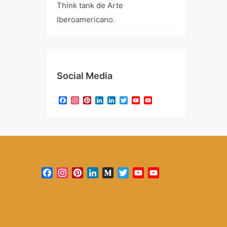
Think tank de Arte
Iberoamericano.
Social Media
Facebook
Instagram
Pinterest
LinkedIn
LinkedIn
Twitter
YouTube
YouTube
Channel
Facebook
Instagram
Pinterest
LinkedIn
Medium
Twitter
YouTube
YouTube
Channel