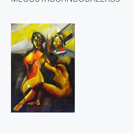
Galería virtual
Visitas a los ateliers o talleres de artistas
Presse
Qué dicen de nosotros?
Aviso legal
Política de cookies
Expositions
Bruit de gommettes Paris 2025
«Réalisme Magique et Olympique» PARIS 2024
«Impressionnis-vous» Paris 2023