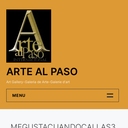
Skip
to
content
ARTE AL PASO
Art Gallery-Galeria de Arte-Galerie d'art
MENU
Arte Al Paso Gallery
MEGUSTACUANDOCALLAS3
Artistas