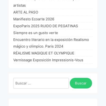
La Fórmula Científica Del Arte
artistas
ARTE AL PASO
Manifiesto Ecoarte
Manifiesto Ecoarte 2026
Association Paris
ExpoParis 2025 RUIDO DE PEGATINAS
Siempre es un gusto verte
Fundación Colombia
Encuentro literario en la exposición Realismo
mágico y olimpico. Paris 2024
Blog
RÉALISME MAGIQUE ET OLYMPIQUE
Vernissage Exposición Impressionis-Vous
Buscar: