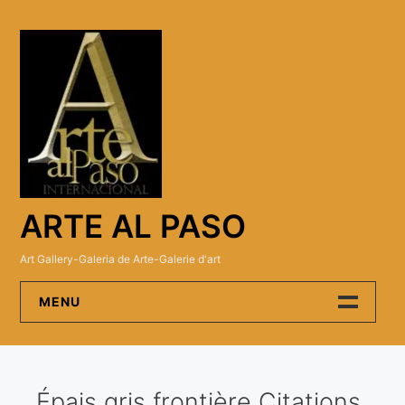
Skip
to
content
ARTE AL PASO
Art Gallery-Galeria de Arte-Galerie d'art
MENU
Arte Al Paso Gallery
Épais gris frontière Citations
Artistas