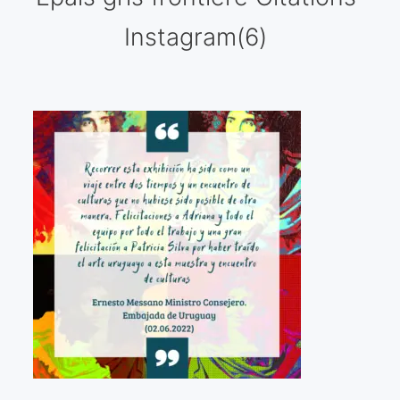
Instagram(6)
Galería virtual
Visitas a los ateliers o talleres de artistas
Presse
Qué dicen de nosotros?
Aviso legal
Política de cookies
Expositions
Bruit de gommettes Paris 2025
«Réalisme Magique et Olympique» PARIS 2024
«Impressionnis-vous» Paris 2023