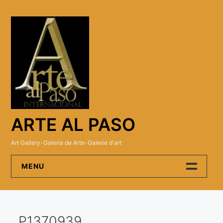
Skip
to
content
ARTE AL PASO
Art Gallery-Galeria de Arte-Galerie d'art
MENU
Arte Al Paso Gallery
P1370939
Artistas