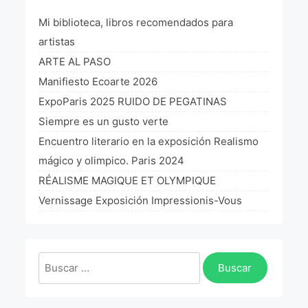
Mi biblioteca, libros recomendados para
¡VIVE Molière! Un hommage latino-américain à
Molière 2022
artistas
Exposición París 2021 “Traverser ton miroir” «A
ARTE AL PASO
través de tu espejo»
Manifiesto Ecoarte 2026
La Formule de l’art París 2020
ExpoParis 2025 RUIDO DE PEGATINAS
Siempre es un gusto verte
L’art Colombien à Paris 2019
Encuentro literario en la exposición Realismo
L’art Latino-américain à Paris 2019
mágico y olimpico. Paris 2024
RÉALISME MAGIQUE ET OLYMPIQUE
Reflecting Source. NY 2019
Vernissage Exposición Impressionis-Vous
«Sincronías con sentido» Bogotá Colombia 2019
«Huellas trashumantes» New York 2018
Buscar:
Commissaire D’exposition