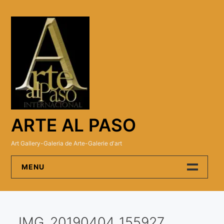
Skip
to
content
ARTE AL PASO
Art Gallery-Galeria de Arte-Galerie d'art
MENU
Arte Al Paso Gallery
IMG_20190404_155927
Artistas