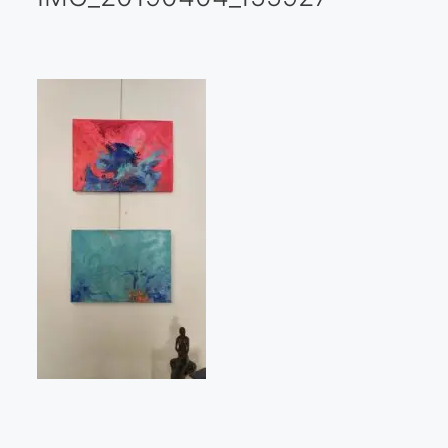
Galería virtual
Visitas a los ateliers o talleres de artistas
Presse
Qué dicen de nosotros?
Aviso legal
Política de cookies
Expositions
Bruit de gommettes Paris 2025
«Réalisme Magique et Olympique» PARIS 2024
«Impressionnis-vous» Paris 2023