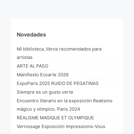
¡VIVE Molière! Un hommage latino-américain à
Molière 2022
Exposición París 2021 “Traverser ton miroir” «A
través de tu espejo»
Novedades
La Formule de l’art París 2020
Mi biblioteca, libros recomendados para
L’art Colombien à Paris 2019
artistas
ARTE AL PASO
L’art Latino-américain à Paris 2019
Manifiesto Ecoarte 2026
Reflecting Source. NY 2019
ExpoParis 2025 RUIDO DE PEGATINAS
Siempre es un gusto verte
«Sincronías con sentido» Bogotá Colombia 2019
Encuentro literario en la exposición Realismo
«Huellas trashumantes» New York 2018
mágico y olimpico. Paris 2024
RÉALISME MAGIQUE ET OLYMPIQUE
Commissaire D’exposition
Vernissage Exposición Impressionis-Vous