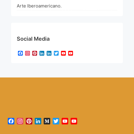
Arte Iberoamericano.
Social Media
Facebook
Instagram
Pinterest
LinkedIn
LinkedIn
Twitter
YouTube
YouTube
Channel
Facebook
Instagram
Pinterest
LinkedIn
Medium
Twitter
YouTube
YouTube
Channel