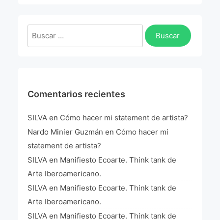
La Fórmula Científica Del Arte
Manifiesto Ecoarte
Buscar:
Association Paris
Fundación Colombia
Comentarios recientes
Blog
SILVA
en
Cómo hacer mi statement de artista?
Nardo Minier Guzmán
en
Cómo hacer mi
statement de artista?
SILVA
en
Manifiesto Ecoarte. Think tank de
Arte Iberoamericano.
SILVA
en
Manifiesto Ecoarte. Think tank de
Arte Iberoamericano.
SILVA
en
Manifiesto Ecoarte. Think tank de