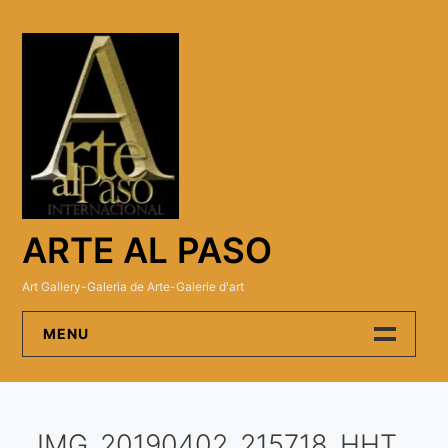
Skip
to
content
ARTE AL PASO
Art Gallery-Galeria de Arte-Galerie d'art
MENU
Arte Al Paso Gallery
IMG_20190402_215718_HHT
Artistas