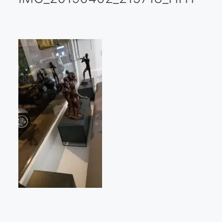
Galería virtual
Visitas a los ateliers o talleres de artistas
Presse
Qué dicen de nosotros?
Aviso legal
Política de cookies
Expositions
Bruit de gommettes Paris 2025
«Réalisme Magique et Olympique» PARIS 2024
«Impressionnis-vous» Paris 2023