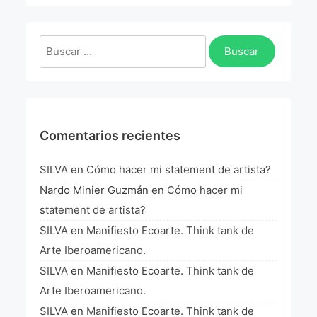
La Fórmula Científica Del Arte
Manifiesto Ecoarte
Buscar:
Association Paris
Fundación Colombia
Comentarios recientes
Blog
SILVA
en
Cómo hacer mi statement de artista?
Nardo Minier Guzmán
en
Cómo hacer mi
statement de artista?
SILVA
en
Manifiesto Ecoarte. Think tank de
Arte Iberoamericano.
SILVA
en
Manifiesto Ecoarte. Think tank de
Arte Iberoamericano.
SILVA
en
Manifiesto Ecoarte. Think tank de