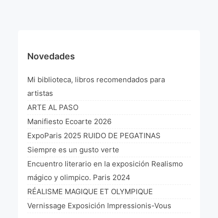
¡VIVE Molière! Un hommage latino-américain à
Molière 2022
Exposición París 2021 “Traverser ton miroir” «A
través de tu espejo»
Novedades
La Formule de l’art París 2020
Mi biblioteca, libros recomendados para
L’art Colombien à Paris 2019
artistas
ARTE AL PASO
L’art Latino-américain à Paris 2019
Manifiesto Ecoarte 2026
Reflecting Source. NY 2019
ExpoParis 2025 RUIDO DE PEGATINAS
Siempre es un gusto verte
«Sincronías con sentido» Bogotá Colombia 2019
Encuentro literario en la exposición Realismo
«Huellas trashumantes» New York 2018
mágico y olimpico. Paris 2024
RÉALISME MAGIQUE ET OLYMPIQUE
Commissaire D’exposition
Vernissage Exposición Impressionis-Vous