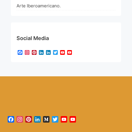
Arte Iberoamericano.
Social Media
Facebook
Instagram
Pinterest
LinkedIn
LinkedIn
Twitter
YouTube
YouTube
Channel
Facebook
Instagram
Pinterest
LinkedIn
Medium
Twitter
YouTube
YouTube
Channel