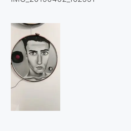
Galería virtual
Visitas a los ateliers o talleres de artistas
Presse
Qué dicen de nosotros?
Aviso legal
Política de cookies
Expositions
Bruit de gommettes Paris 2025
«Réalisme Magique et Olympique» PARIS 2024
«Impressionnis-vous» Paris 2023