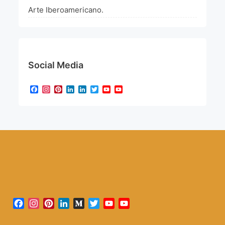
Arte Iberoamericano.
Social Media
Facebook
Instagram
Pinterest
LinkedIn
LinkedIn
Twitter
YouTube
YouTube
Channel
Facebook
Instagram
Pinterest
LinkedIn
Medium
Twitter
YouTube
YouTube
Channel