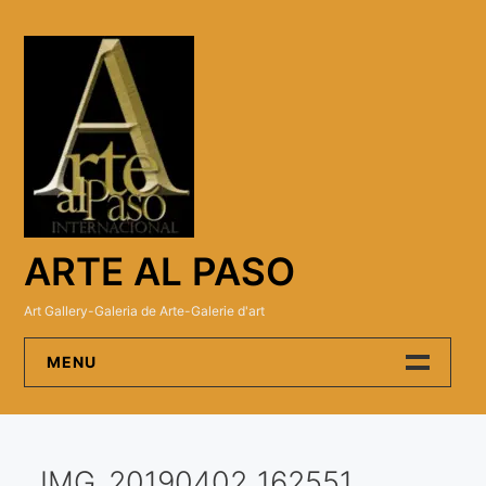
Skip
to
content
ARTE AL PASO
Art Gallery-Galeria de Arte-Galerie d'art
MENU
Arte Al Paso Gallery
IMG_20190402_162551
Artistas