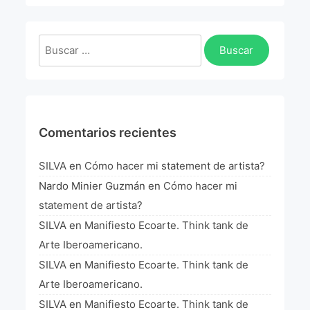
La Fórmula Científica Del Arte
Manifiesto Ecoarte
Buscar:
Association Paris
Fundación Colombia
Comentarios recientes
Blog
SILVA
en
Cómo hacer mi statement de artista?
Nardo Minier Guzmán
en
Cómo hacer mi
statement de artista?
SILVA
en
Manifiesto Ecoarte. Think tank de
Arte Iberoamericano.
SILVA
en
Manifiesto Ecoarte. Think tank de
Arte Iberoamericano.
SILVA
en
Manifiesto Ecoarte. Think tank de