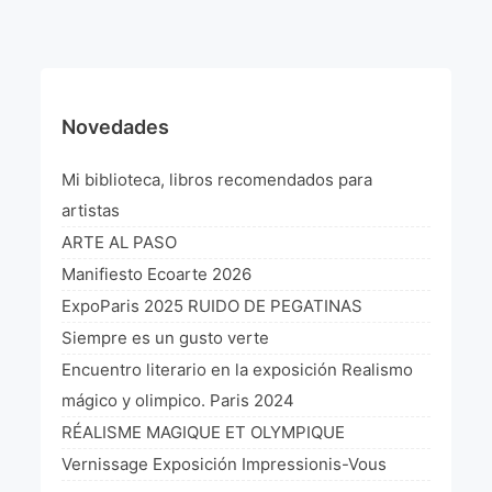
¡VIVE Molière! Un hommage latino-américain à
Molière 2022
Exposición París 2021 “Traverser ton miroir” «A
través de tu espejo»
Novedades
La Formule de l’art París 2020
Mi biblioteca, libros recomendados para
L’art Colombien à Paris 2019
artistas
ARTE AL PASO
L’art Latino-américain à Paris 2019
Manifiesto Ecoarte 2026
Reflecting Source. NY 2019
ExpoParis 2025 RUIDO DE PEGATINAS
Siempre es un gusto verte
«Sincronías con sentido» Bogotá Colombia 2019
Encuentro literario en la exposición Realismo
«Huellas trashumantes» New York 2018
mágico y olimpico. Paris 2024
RÉALISME MAGIQUE ET OLYMPIQUE
Commissaire D’exposition
Vernissage Exposición Impressionis-Vous