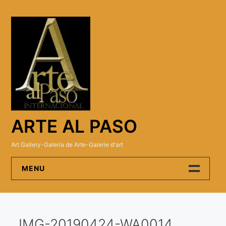
Skip
to
content
ARTE AL PASO
Art Gallery-Galeria de Arte-Galerie d'art
MENU
Arte Al Paso Gallery
IMG-20190424-WA0014
Artistas