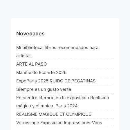
¡VIVE Molière! Un hommage latino-américain à
Molière 2022
Exposición París 2021 “Traverser ton miroir” «A
través de tu espejo»
Novedades
La Formule de l’art París 2020
Mi biblioteca, libros recomendados para
L’art Colombien à Paris 2019
artistas
ARTE AL PASO
L’art Latino-américain à Paris 2019
Manifiesto Ecoarte 2026
Reflecting Source. NY 2019
ExpoParis 2025 RUIDO DE PEGATINAS
Siempre es un gusto verte
«Sincronías con sentido» Bogotá Colombia 2019
Encuentro literario en la exposición Realismo
«Huellas trashumantes» New York 2018
mágico y olimpico. Paris 2024
RÉALISME MAGIQUE ET OLYMPIQUE
Commissaire D’exposition
Vernissage Exposición Impressionis-Vous