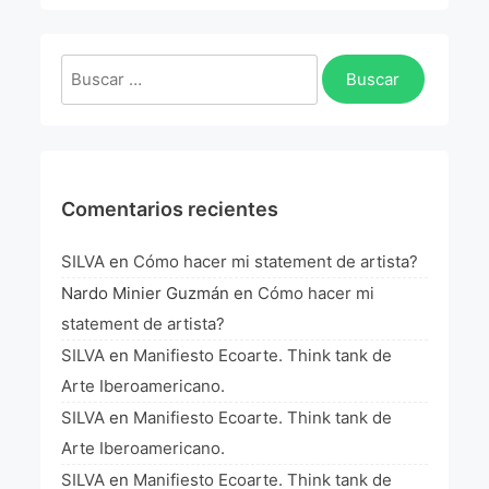
La Fórmula Científica Del Arte
Manifiesto Ecoarte
Buscar:
Association Paris
Fundación Colombia
Comentarios recientes
Blog
SILVA
en
Cómo hacer mi statement de artista?
Nardo Minier Guzmán
en
Cómo hacer mi
statement de artista?
SILVA
en
Manifiesto Ecoarte. Think tank de
Arte Iberoamericano.
SILVA
en
Manifiesto Ecoarte. Think tank de
Arte Iberoamericano.
SILVA
en
Manifiesto Ecoarte. Think tank de