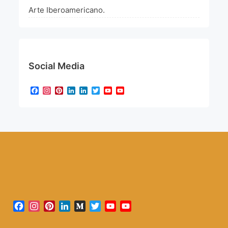
Arte Iberoamericano.
Social Media
Facebook
Instagram
Pinterest
LinkedIn
LinkedIn
Twitter
YouTube
YouTube
Channel
Facebook
Instagram
Pinterest
LinkedIn
Medium
Twitter
YouTube
YouTube
Channel