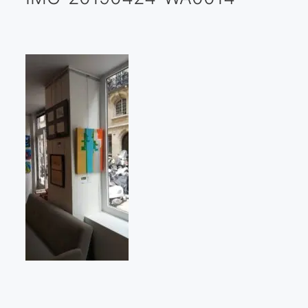
Galería virtual
Visitas a los ateliers o talleres de artistas
Presse
Qué dicen de nosotros?
Aviso legal
Política de cookies
Expositions
Bruit de gommettes Paris 2025
«Réalisme Magique et Olympique» PARIS 2024
«Impressionnis-vous» Paris 2023