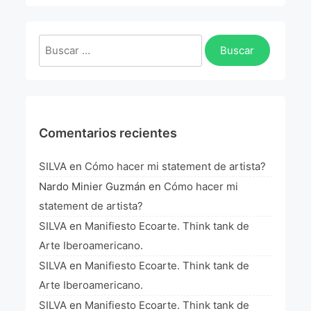
La Fórmula Científica Del Arte
Manifiesto Ecoarte
Buscar:
Association Paris
Fundación Colombia
Comentarios recientes
Blog
SILVA
en
Cómo hacer mi statement de artista?
Nardo Minier Guzmán
en
Cómo hacer mi
statement de artista?
SILVA
en
Manifiesto Ecoarte. Think tank de
Arte Iberoamericano.
SILVA
en
Manifiesto Ecoarte. Think tank de
Arte Iberoamericano.
SILVA
en
Manifiesto Ecoarte. Think tank de