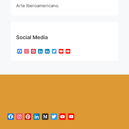
Arte Iberoamericano.
Social Media
Facebook
Instagram
Pinterest
LinkedIn
LinkedIn
Twitter
YouTube
YouTube
Channel
Facebook
Instagram
Pinterest
LinkedIn
Medium
Twitter
YouTube
YouTube
Channel