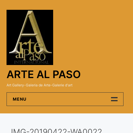
Skip
to
content
ARTE AL PASO
Art Gallery-Galeria de Arte-Galerie d'art
MENU
Arte Al Paso Gallery
IMG-20190422-WA0022
Artistas