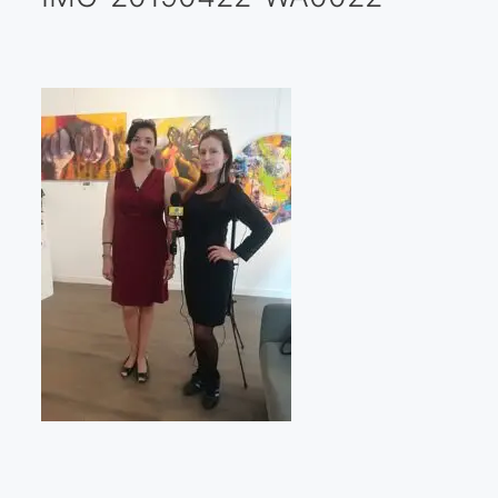
Galería virtual
Visitas a los ateliers o talleres de artistas
Presse
Qué dicen de nosotros?
Aviso legal
Política de cookies
Expositions
Bruit de gommettes Paris 2025
«Réalisme Magique et Olympique» PARIS 2024
«Impressionnis-vous» Paris 2023