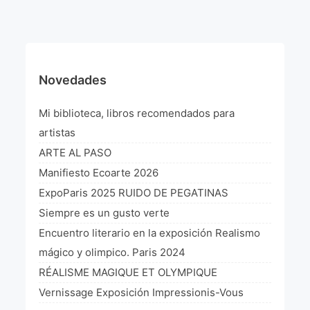
¡VIVE Molière! Un hommage latino-américain à
Molière 2022
Exposición París 2021 “Traverser ton miroir” «A
través de tu espejo»
Novedades
La Formule de l’art París 2020
Mi biblioteca, libros recomendados para
L’art Colombien à Paris 2019
artistas
ARTE AL PASO
L’art Latino-américain à Paris 2019
Manifiesto Ecoarte 2026
Reflecting Source. NY 2019
ExpoParis 2025 RUIDO DE PEGATINAS
Siempre es un gusto verte
«Sincronías con sentido» Bogotá Colombia 2019
Encuentro literario en la exposición Realismo
«Huellas trashumantes» New York 2018
mágico y olimpico. Paris 2024
RÉALISME MAGIQUE ET OLYMPIQUE
Commissaire D’exposition
Vernissage Exposición Impressionis-Vous