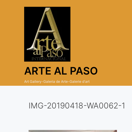
Skip
to
content
ARTE AL PASO
Art Gallery-Galeria de Arte-Galerie d'art
IMG-20190418-WA0062-1