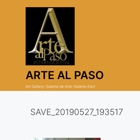
Skip
to
content
ARTE AL PASO
Art Gallery-Galeria de Arte-Galerie d'art
SAVE_20190527_193517