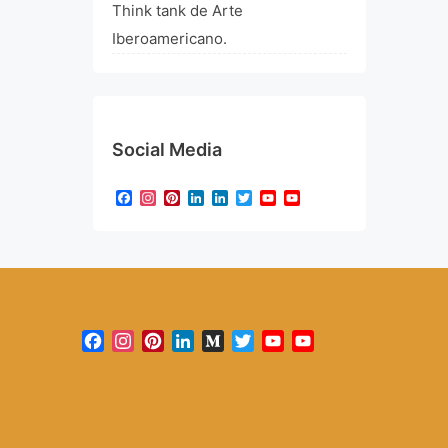
Think tank de Arte
Iberoamericano.
Social Media
Facebook
Instagram
Pinterest
LinkedIn
LinkedIn
Twitter
YouTube
YouTube
Channel
Facebook
Instagram
Pinterest
LinkedIn
Medium
Twitter
YouTube
YouTube
Channel