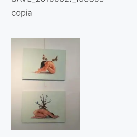
copia
Galería virtual
Visitas a los ateliers o talleres de artistas
Presse
Qué dicen de nosotros?
Aviso legal
Política de cookies
Expositions
Bruit de gommettes Paris 2025
«Réalisme Magique et Olympique» PARIS 2024
«Impressionnis-vous» Paris 2023