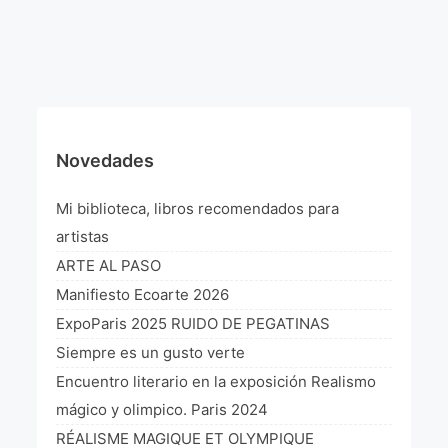
¡VIVE Molière! Un hommage latino-américain à
Molière 2022
Exposición París 2021 “Traverser ton miroir” «A
través de tu espejo»
La Formule de l’art París 2020
Novedades
L’art Colombien à Paris 2019
Mi biblioteca, libros recomendados para
L’art Latino-américain à Paris 2019
artistas
ARTE AL PASO
Reflecting Source. NY 2019
Manifiesto Ecoarte 2026
«Sincronías con sentido» Bogotá Colombia 2019
ExpoParis 2025 RUIDO DE PEGATINAS
Siempre es un gusto verte
«Huellas trashumantes» New York 2018
Encuentro literario en la exposición Realismo
Commissaire D’exposition
mágico y olimpico. Paris 2024
RÉALISME MAGIQUE ET OLYMPIQUE