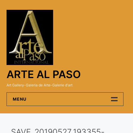
Skip
to
content
ARTE AL PASO
Art Gallery-Galeria de Arte-Galerie d'art
MENU
Arte Al Paso Gallery
SAVE_20190527_193355-
Artistas