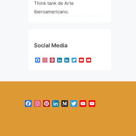
Think tank de Arte
Iberoamericano.
Social Media
Facebook
Instagram
Pinterest
LinkedIn
LinkedIn
Twitter
YouTube
YouTube
Channel
Facebook
Instagram
Pinterest
LinkedIn
Medium
Twitter
YouTube
YouTube
Channel