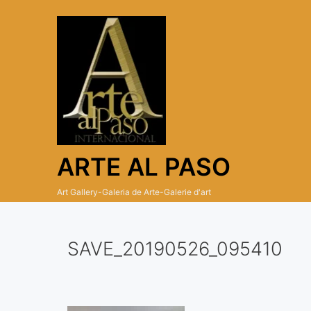
Skip
to
content
ARTE AL PASO
Art Gallery-Galeria de Arte-Galerie d'art
SAVE_20190526_095410