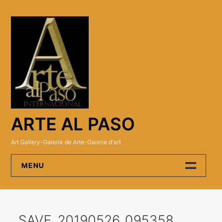
Skip
to
content
ARTE AL PASO
Art Gallery-Galeria de Arte-Galerie d'art
MENU
Arte Al Paso Gallery
SAVE_20190526_095358
Artistas