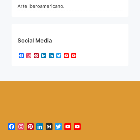
Arte Iberoamericano.
Social Media
Facebook
Instagram
Pinterest
LinkedIn
LinkedIn
Twitter
YouTube
YouTube
Channel
Facebook
Instagram
Pinterest
LinkedIn
Medium
Twitter
YouTube
YouTube
Channel