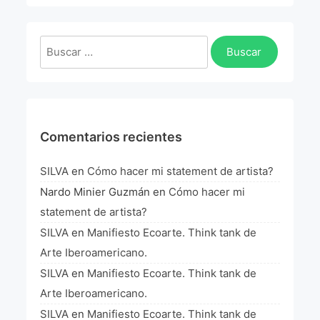
La Fórmula Científica Del Arte
Manifiesto Ecoarte
Buscar:
Association Paris
Fundación Colombia
Comentarios recientes
Blog
SILVA
en
Cómo hacer mi statement de artista?
Nardo Minier Guzmán
en
Cómo hacer mi
statement de artista?
SILVA
en
Manifiesto Ecoarte. Think tank de
Arte Iberoamericano.
SILVA
en
Manifiesto Ecoarte. Think tank de
Arte Iberoamericano.
SILVA
en
Manifiesto Ecoarte. Think tank de