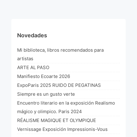
¡VIVE Molière! Un hommage latino-américain à
Molière 2022
Exposición París 2021 “Traverser ton miroir” «A
través de tu espejo»
Novedades
La Formule de l’art París 2020
Mi biblioteca, libros recomendados para
L’art Colombien à Paris 2019
artistas
ARTE AL PASO
L’art Latino-américain à Paris 2019
Manifiesto Ecoarte 2026
Reflecting Source. NY 2019
ExpoParis 2025 RUIDO DE PEGATINAS
Siempre es un gusto verte
«Sincronías con sentido» Bogotá Colombia 2019
Encuentro literario en la exposición Realismo
«Huellas trashumantes» New York 2018
mágico y olimpico. Paris 2024
RÉALISME MAGIQUE ET OLYMPIQUE
Commissaire D’exposition
Vernissage Exposición Impressionis-Vous