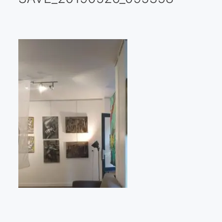
Galería virtual
Visitas a los ateliers o talleres de artistas
Presse
Qué dicen de nosotros?
Aviso legal
Política de cookies
Expositions
Bruit de gommettes Paris 2025
«Réalisme Magique et Olympique» PARIS 2024
«Impressionnis-vous» Paris 2023