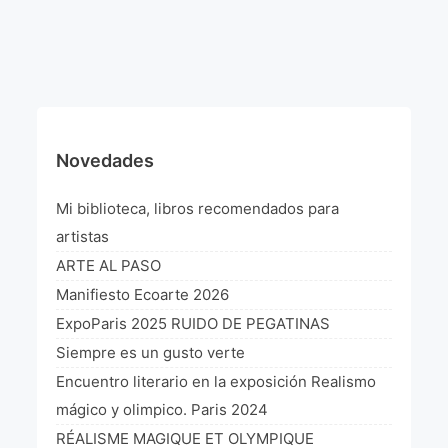
¡VIVE Molière! Un hommage latino-américain à
Molière 2022
Exposición París 2021 “Traverser ton miroir” «A
través de tu espejo»
La Formule de l’art París 2020
Novedades
L’art Colombien à Paris 2019
Mi biblioteca, libros recomendados para
L’art Latino-américain à Paris 2019
artistas
ARTE AL PASO
Reflecting Source. NY 2019
Manifiesto Ecoarte 2026
«Sincronías con sentido» Bogotá Colombia 2019
ExpoParis 2025 RUIDO DE PEGATINAS
Siempre es un gusto verte
«Huellas trashumantes» New York 2018
Encuentro literario en la exposición Realismo
Commissaire D’exposition
mágico y olimpico. Paris 2024
RÉALISME MAGIQUE ET OLYMPIQUE