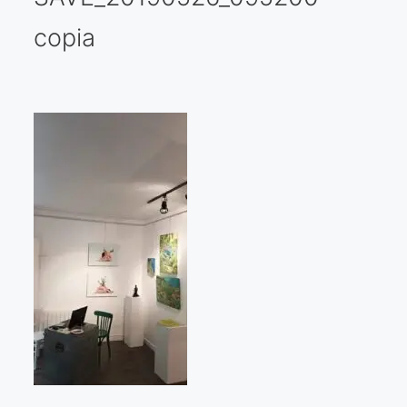
copia
Galería virtual
Visitas a los ateliers o talleres de artistas
Presse
Qué dicen de nosotros?
Aviso legal
Política de cookies
Expositions
Bruit de gommettes Paris 2025
«Réalisme Magique et Olympique» PARIS 2024
«Impressionnis-vous» Paris 2023