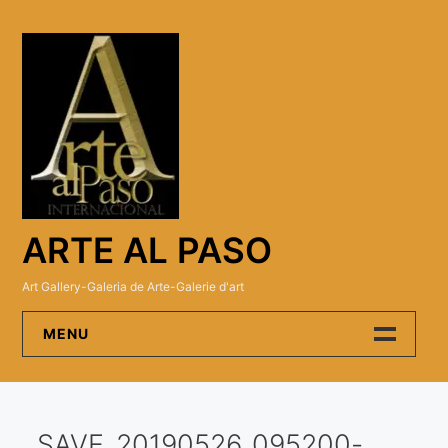
Skip
to
content
ARTE AL PASO
Art Gallery-Galeria de Arte-Galerie d'art
MENU
Arte Al Paso Gallery
SAVE_20190526_095200-
Artistas