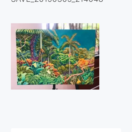
Galería virtual
Visitas a los ateliers o talleres de artistas
Presse
Qué dicen de nosotros?
Aviso legal
Política de cookies
Expositions
Bruit de gommettes Paris 2025
«Réalisme Magique et Olympique» PARIS 2024
«Impressionnis-vous» Paris 2023