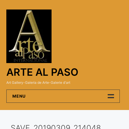
Skip
to
content
ARTE AL PASO
Art Gallery-Galeria de Arte-Galerie d'art
MENU
Arte Al Paso Gallery
SAVE_20190309_214048
Artistas