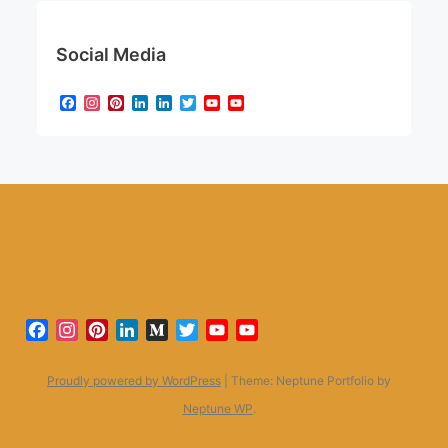
Social Media
Facebook
Instagram
Pinterest
LinkedIn
LinkedIn
Twitter
YouTube
YouTube
Channel
Facebook
Instagram
Pinterest
LinkedIn
Medium
Twitter
YouTube
YouTube
Channel
Proudly powered by WordPress
|
Theme: Neptune Portfolio by
Neptune WP
.