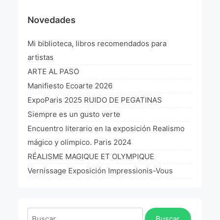
¡VIVE Molière! Un hommage latino-américain à
Novedades
Molière 2022
Mi biblioteca, libros recomendados para
Exposición París 2021 “Traverser ton miroir” «A
través de tu espejo»
artistas
La Formule de l’art París 2020
ARTE AL PASO
Manifiesto Ecoarte 2026
L’art Colombien à Paris 2019
ExpoParis 2025 RUIDO DE PEGATINAS
L’art Latino-américain à Paris 2019
Siempre es un gusto verte
Encuentro literario en la exposición Realismo
Reflecting Source. NY 2019
mágico y olimpico. Paris 2024
«Sincronías con sentido» Bogotá Colombia 2019
RÉALISME MAGIQUE ET OLYMPIQUE
Vernissage Exposición Impressionis-Vous
«Huellas trashumantes» New York 2018
Commissaire D’exposition
Buscar: