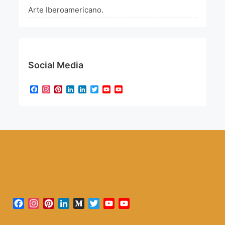
Arte Iberoamericano.
Social Media
Facebook
Instagram
Pinterest
LinkedIn
LinkedIn
Twitter
YouTube
YouTube
Channel
Facebook
Instagram
Pinterest
LinkedIn
Medium
Twitter
YouTube
YouTube
Channel