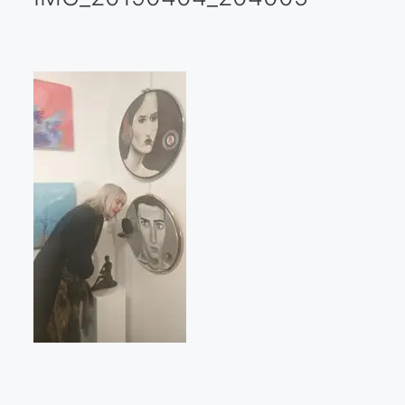
Galería virtual
Visitas a los ateliers o talleres de artistas
Presse
Qué dicen de nosotros?
Aviso legal
Política de cookies
Expositions
Bruit de gommettes Paris 2025
«Réalisme Magique et Olympique» PARIS 2024
«Impressionnis-vous» Paris 2023