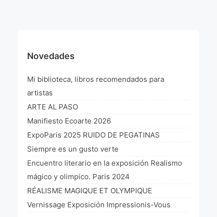
¡VIVE Molière! Un hommage latino-américain à
Molière 2022
Exposición París 2021 “Traverser ton miroir” «A
través de tu espejo»
Novedades
La Formule de l’art París 2020
Mi biblioteca, libros recomendados para
L’art Colombien à Paris 2019
artistas
ARTE AL PASO
L’art Latino-américain à Paris 2019
Manifiesto Ecoarte 2026
Reflecting Source. NY 2019
ExpoParis 2025 RUIDO DE PEGATINAS
Siempre es un gusto verte
«Sincronías con sentido» Bogotá Colombia 2019
Encuentro literario en la exposición Realismo
«Huellas trashumantes» New York 2018
mágico y olimpico. Paris 2024
RÉALISME MAGIQUE ET OLYMPIQUE
Commissaire D’exposition
Vernissage Exposición Impressionis-Vous