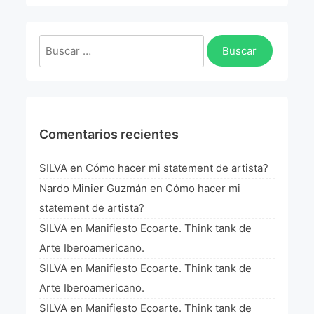
La Fórmula Científica Del Arte
Manifiesto Ecoarte
Buscar:
Association Paris
Fundación Colombia
Comentarios recientes
Blog
SILVA
en
Cómo hacer mi statement de artista?
Nardo Minier Guzmán
en
Cómo hacer mi
statement de artista?
SILVA
en
Manifiesto Ecoarte. Think tank de
Arte Iberoamericano.
SILVA
en
Manifiesto Ecoarte. Think tank de
Arte Iberoamericano.
SILVA
en
Manifiesto Ecoarte. Think tank de