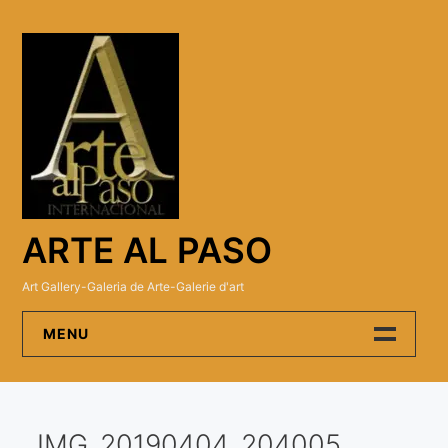
Skip
to
content
ARTE AL PASO
Art Gallery-Galeria de Arte-Galerie d'art
MENU
Arte Al Paso Gallery
IMG_20190404_204005
Artistas