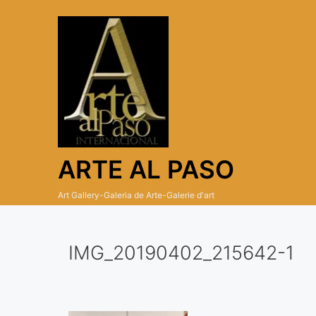
Skip
to
content
ARTE AL PASO
Art Gallery-Galeria de Arte-Galerie d'art
IMG_20190402_215642-1