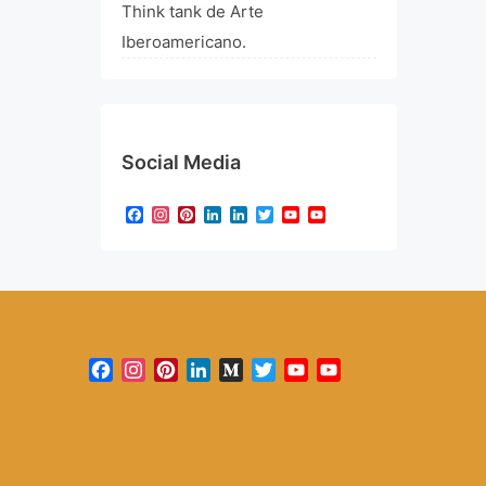
Think tank de Arte
Iberoamericano.
Social Media
Facebook
Instagram
Pinterest
LinkedIn
LinkedIn
Twitter
YouTube
YouTube
Channel
Facebook
Instagram
Pinterest
LinkedIn
Medium
Twitter
YouTube
YouTube
Channel