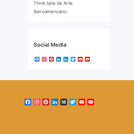
Think tank de Arte
Iberoamericano.
Social Media
Facebook
Instagram
Pinterest
LinkedIn
LinkedIn
Twitter
YouTube
YouTube
Channel
Facebook
Instagram
Pinterest
LinkedIn
Medium
Twitter
YouTube
YouTube
Channel