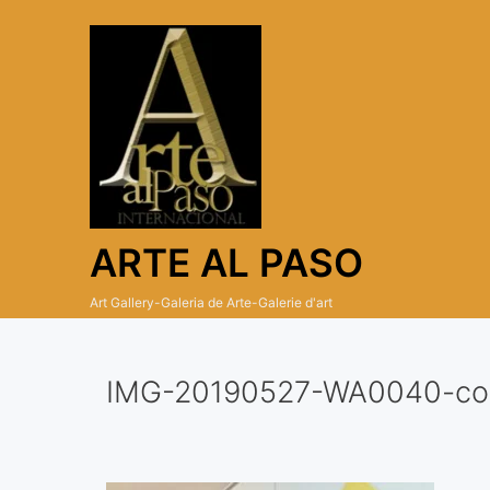
Skip
to
content
ARTE AL PASO
Art Gallery-Galeria de Arte-Galerie d'art
IMG-20190527-WA0040-co