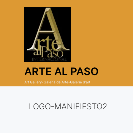
Skip
to
content
ARTE AL PASO
Art Gallery-Galeria de Arte-Galerie d'art
LOGO-MANIFIESTO2