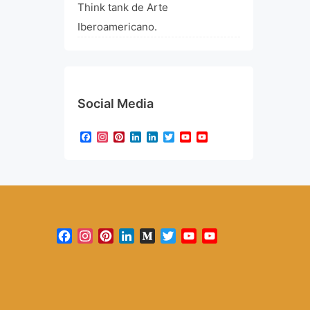
Think tank de Arte
Iberoamericano.
Social Media
Facebook
Instagram
Pinterest
LinkedIn
LinkedIn
Twitter
YouTube
YouTube
Channel
Facebook
Instagram
Pinterest
LinkedIn
Medium
Twitter
YouTube
YouTube
Channel