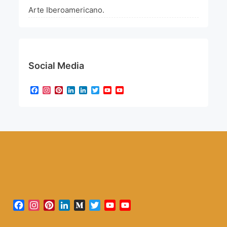
Arte Iberoamericano.
Social Media
Facebook
Instagram
Pinterest
LinkedIn
LinkedIn
Twitter
YouTube
YouTube
Channel
Facebook
Instagram
Pinterest
LinkedIn
Medium
Twitter
YouTube
YouTube
Channel