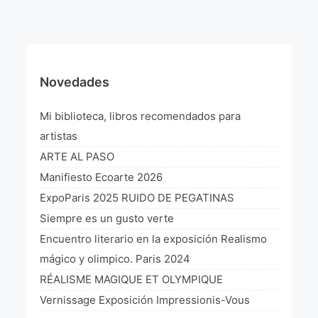
¡VIVE Molière! Un hommage latino-américain à
Molière 2022
Exposición París 2021 “Traverser ton miroir” «A
través de tu espejo»
Novedades
La Formule de l’art París 2020
Mi biblioteca, libros recomendados para
L’art Colombien à Paris 2019
artistas
ARTE AL PASO
L’art Latino-américain à Paris 2019
Manifiesto Ecoarte 2026
Reflecting Source. NY 2019
ExpoParis 2025 RUIDO DE PEGATINAS
Siempre es un gusto verte
«Sincronías con sentido» Bogotá Colombia 2019
Encuentro literario en la exposición Realismo
«Huellas trashumantes» New York 2018
mágico y olimpico. Paris 2024
RÉALISME MAGIQUE ET OLYMPIQUE
Commissaire D’exposition
Vernissage Exposición Impressionis-Vous