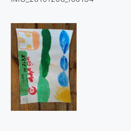
Galería virtual
Visitas a los ateliers o talleres de artistas
Presse
Qué dicen de nosotros?
Aviso legal
Política de cookies
Expositions
Bruit de gommettes Paris 2025
«Réalisme Magique et Olympique» PARIS 2024
«Impressionnis-vous» Paris 2023