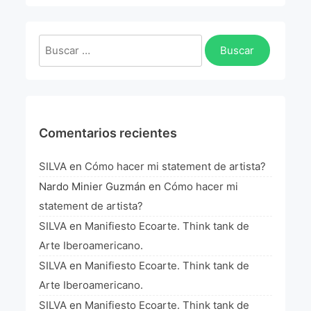
La Fórmula Científica Del Arte
Manifiesto Ecoarte
Buscar:
Association Paris
Fundación Colombia
Comentarios recientes
Blog
SILVA
en
Cómo hacer mi statement de artista?
Nardo Minier Guzmán
en
Cómo hacer mi
statement de artista?
SILVA
en
Manifiesto Ecoarte. Think tank de
Arte Iberoamericano.
SILVA
en
Manifiesto Ecoarte. Think tank de
Arte Iberoamericano.
SILVA
en
Manifiesto Ecoarte. Think tank de