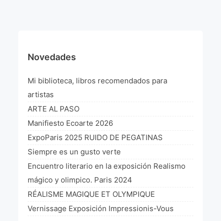
¡VIVE Molière! Un hommage latino-américain à
Molière 2022
Exposición París 2021 “Traverser ton miroir” «A
través de tu espejo»
Novedades
La Formule de l’art París 2020
Mi biblioteca, libros recomendados para
L’art Colombien à Paris 2019
artistas
ARTE AL PASO
L’art Latino-américain à Paris 2019
Manifiesto Ecoarte 2026
Reflecting Source. NY 2019
ExpoParis 2025 RUIDO DE PEGATINAS
Siempre es un gusto verte
«Sincronías con sentido» Bogotá Colombia 2019
Encuentro literario en la exposición Realismo
«Huellas trashumantes» New York 2018
mágico y olimpico. Paris 2024
RÉALISME MAGIQUE ET OLYMPIQUE
Commissaire D’exposition
Vernissage Exposición Impressionis-Vous