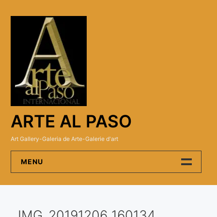
Skip
to
content
ARTE AL PASO
Art Gallery-Galeria de Arte-Galerie d'art
MENU
Arte Al Paso Gallery
IMG_20191206_160134
Artistas