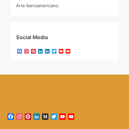
Arte Iberoamericano.
Social Media
Facebook
Instagram
Pinterest
LinkedIn
LinkedIn
Twitter
YouTube
YouTube
Channel
Facebook
Instagram
Pinterest
LinkedIn
Medium
Twitter
YouTube
YouTube
Channel