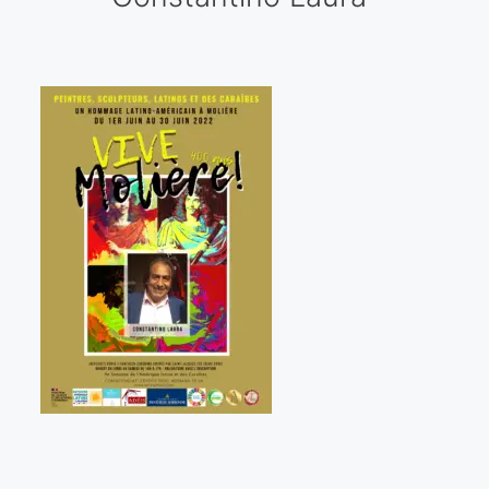
Galería virtual
Visitas a los ateliers o talleres de artistas
Presse
Qué dicen de nosotros?
Aviso legal
Política de cookies
Expositions
Bruit de gommettes Paris 2025
«Réalisme Magique et Olympique» PARIS 2024
«Impressionnis-vous» Paris 2023