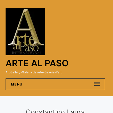
Skip
to
content
ARTE AL PASO
Art Gallery-Galeria de Arte-Galerie d'art
MENU
Arte Al Paso Gallery
Constantino Laura
Artistas