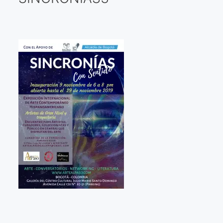
Galería virtual
Visitas a los ateliers o talleres de artistas
Presse
Qué dicen de nosotros?
Aviso legal
Política de cookies
Expositions
Bruit de gommettes Paris 2025
«Réalisme Magique et Olympique» PARIS 2024
«Impressionnis-vous» Paris 2023