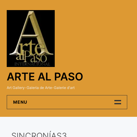
Skip
to
content
ARTE AL PASO
Art Gallery-Galeria de Arte-Galerie d'art
MENU
Arte Al Paso Gallery
SINCRONÍAS3
Artistas