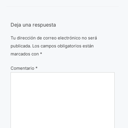
¡VIVE Molière! Un hommage latino-américain à
Molière 2022
Deja una respuesta
Exposición París 2021 “Traverser ton miroir” «A
través de tu espejo»
Tu dirección de correo electrónico no será
La Formule de l’art París 2020
publicada.
Los campos obligatorios están
L’art Colombien à Paris 2019
marcados con
*
L’art Latino-américain à Paris 2019
Comentario
*
Reflecting Source. NY 2019
«Sincronías con sentido» Bogotá Colombia 2019
«Huellas trashumantes» New York 2018
Commissaire D’exposition