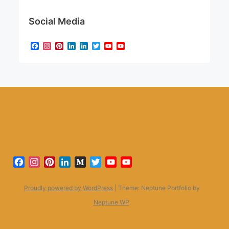
Social Media
Facebook
Instagram
Pinterest
LinkedIn
LinkedIn
Twitter
YouTube
YouTube
Channel
Facebook
Instagram
Pinterest
LinkedIn
Medium
Twitter
YouTube
YouTube
Channel
Proudly powered by WordPress
|
Theme: Neptune Portfolio by
Neptune WP
.