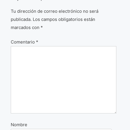
¡VIVE Molière! Un hommage latino-américain à
Tu dirección de correo electrónico no será
Molière 2022
publicada.
Los campos obligatorios están
Exposición París 2021 “Traverser ton miroir” «A
marcados con
*
través de tu espejo»
Comentario
*
La Formule de l’art París 2020
L’art Colombien à Paris 2019
L’art Latino-américain à Paris 2019
Reflecting Source. NY 2019
«Sincronías con sentido» Bogotá Colombia 2019
«Huellas trashumantes» New York 2018
Commissaire D’exposition
Nombre