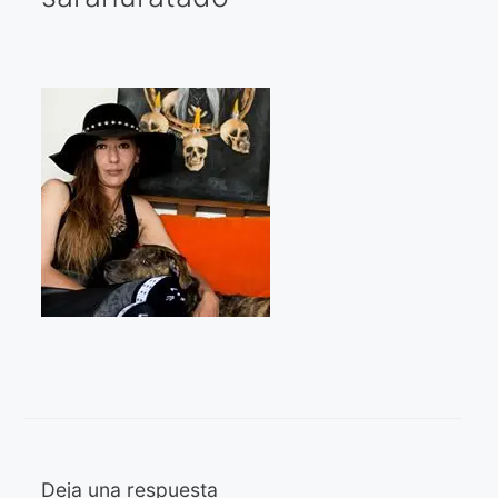
Galería virtual
Visitas a los ateliers o talleres de artistas
Presse
Qué dicen de nosotros?
Aviso legal
Política de cookies
Expositions
Bruit de gommettes Paris 2025
«Réalisme Magique et Olympique» PARIS 2024
«Impressionnis-vous» Paris 2023
Deja una respuesta