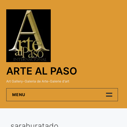
Skip
to
content
ARTE AL PASO
Art Gallery-Galeria de Arte-Galerie d'art
MENU
Arte Al Paso Gallery
sarahuratado
Artistas