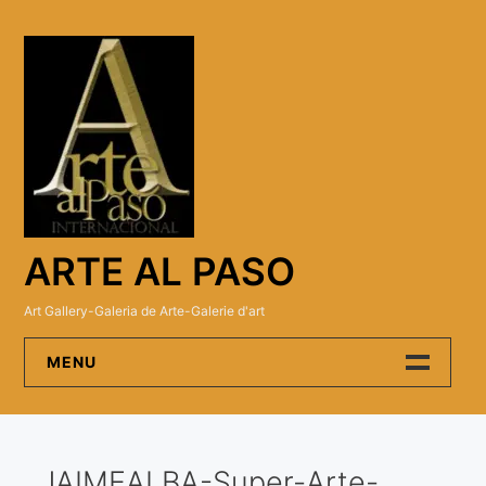
Skip
to
content
ARTE AL PASO
Art Gallery-Galeria de Arte-Galerie d'art
MENU
Arte Al Paso Gallery
JAIMEALBA-Super-Arte-
Artistas