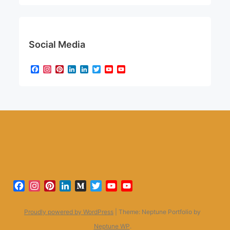
Social Media
Facebook
Instagram
Pinterest
LinkedIn
LinkedIn
Twitter
YouTube
YouTube
Channel
Facebook
Instagram
Pinterest
LinkedIn
Medium
Twitter
YouTube
YouTube
Channel
Proudly powered by WordPress
|
Theme: Neptune Portfolio by
Neptune WP
.