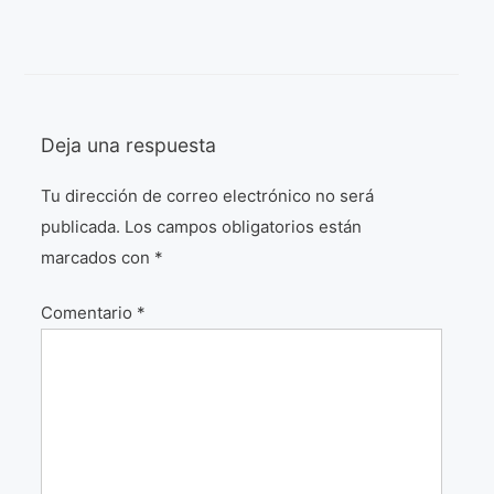
¡VIVE Molière! Un hommage latino-américain à
Molière 2022
Exposición París 2021 “Traverser ton miroir” «A
través de tu espejo»
Deja una respuesta
La Formule de l’art París 2020
Tu dirección de correo electrónico no será
L’art Colombien à Paris 2019
publicada.
Los campos obligatorios están
L’art Latino-américain à Paris 2019
marcados con
*
Reflecting Source. NY 2019
Comentario
*
«Sincronías con sentido» Bogotá Colombia 2019
«Huellas trashumantes» New York 2018
Commissaire D’exposition