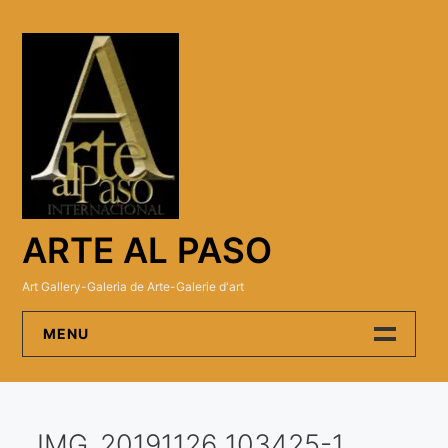
Skip
to
content
ARTE AL PASO
Art Gallery-Galeria de Arte-Galerie d'art
MENU
Arte Al Paso Gallery
IMG_20191126_103425-1
Artistas