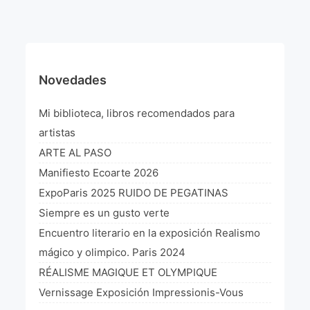
¡VIVE Molière! Un hommage latino-américain à
Molière 2022
Exposición París 2021 “Traverser ton miroir” «A
través de tu espejo»
Novedades
La Formule de l’art París 2020
Mi biblioteca, libros recomendados para
L’art Colombien à Paris 2019
artistas
ARTE AL PASO
L’art Latino-américain à Paris 2019
Manifiesto Ecoarte 2026
Reflecting Source. NY 2019
ExpoParis 2025 RUIDO DE PEGATINAS
Siempre es un gusto verte
«Sincronías con sentido» Bogotá Colombia 2019
Encuentro literario en la exposición Realismo
«Huellas trashumantes» New York 2018
mágico y olimpico. Paris 2024
RÉALISME MAGIQUE ET OLYMPIQUE
Commissaire D’exposition
Vernissage Exposición Impressionis-Vous