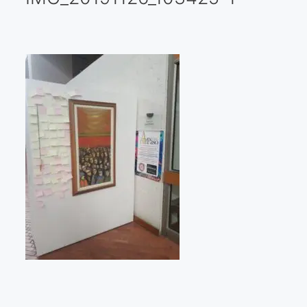
Galería virtual
Visitas a los ateliers o talleres de artistas
Presse
Qué dicen de nosotros?
Aviso legal
Política de cookies
Expositions
Bruit de gommettes Paris 2025
«Réalisme Magique et Olympique» PARIS 2024
«Impressionnis-vous» Paris 2023