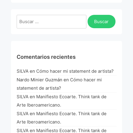
La Fórmula Científica Del Arte
Manifiesto Ecoarte
Buscar:
Association Paris
Fundación Colombia
Comentarios recientes
Blog
SILVA
en
Cómo hacer mi statement de artista?
Nardo Minier Guzmán
en
Cómo hacer mi
statement de artista?
SILVA
en
Manifiesto Ecoarte. Think tank de
Arte Iberoamericano.
SILVA
en
Manifiesto Ecoarte. Think tank de
Arte Iberoamericano.
SILVA
en
Manifiesto Ecoarte. Think tank de