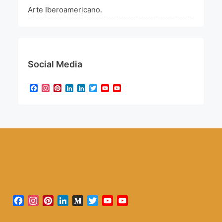
Arte Iberoamericano.
Social Media
Facebook
Instagram
Pinterest
LinkedIn
LinkedIn
Twitter
YouTube
YouTube
Channel
Facebook
Instagram
Pinterest
LinkedIn
Medium
Twitter
YouTube
YouTube
Channel