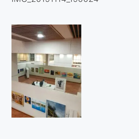
Galería virtual
Visitas a los ateliers o talleres de artistas
Presse
Qué dicen de nosotros?
Aviso legal
Política de cookies
Expositions
Bruit de gommettes Paris 2025
«Réalisme Magique et Olympique» PARIS 2024
«Impressionnis-vous» Paris 2023