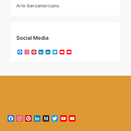
Arte Iberoamericano.
Social Media
Facebook
Instagram
Pinterest
LinkedIn
LinkedIn
Twitter
YouTube
YouTube
Channel
Facebook
Instagram
Pinterest
LinkedIn
Medium
Twitter
YouTube
YouTube
Channel