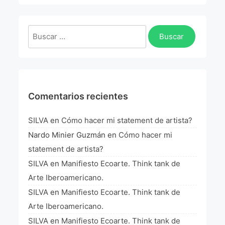
La Fórmula Científica Del Arte
Manifiesto Ecoarte
Buscar:
Association Paris
Fundación Colombia
Comentarios recientes
Blog
SILVA
en
Cómo hacer mi statement de artista?
Nardo Minier Guzmán
en
Cómo hacer mi
statement de artista?
SILVA
en
Manifiesto Ecoarte. Think tank de
Arte Iberoamericano.
SILVA
en
Manifiesto Ecoarte. Think tank de
Arte Iberoamericano.
SILVA
en
Manifiesto Ecoarte. Think tank de