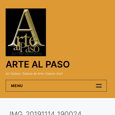
Skip
to
content
ARTE AL PASO
Art Gallery-Galeria de Arte-Galerie d'art
MENU
Arte Al Paso Gallery
IMG_20191114_190024
Artistas