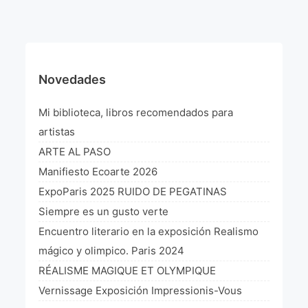
¡VIVE Molière! Un hommage latino-américain à
Molière 2022
Exposición París 2021 “Traverser ton miroir” «A
través de tu espejo»
Novedades
La Formule de l’art París 2020
Mi biblioteca, libros recomendados para
L’art Colombien à Paris 2019
artistas
ARTE AL PASO
L’art Latino-américain à Paris 2019
Manifiesto Ecoarte 2026
Reflecting Source. NY 2019
ExpoParis 2025 RUIDO DE PEGATINAS
Siempre es un gusto verte
«Sincronías con sentido» Bogotá Colombia 2019
Encuentro literario en la exposición Realismo
«Huellas trashumantes» New York 2018
mágico y olimpico. Paris 2024
RÉALISME MAGIQUE ET OLYMPIQUE
Commissaire D’exposition
Vernissage Exposición Impressionis-Vous