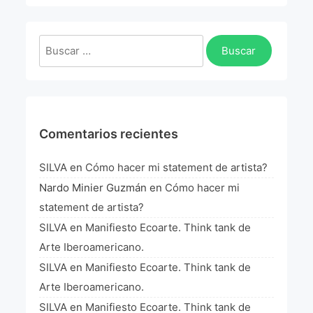
La Fórmula Científica Del Arte
Manifiesto Ecoarte
Buscar:
Association Paris
Fundación Colombia
Comentarios recientes
Blog
SILVA
en
Cómo hacer mi statement de artista?
Nardo Minier Guzmán
en
Cómo hacer mi
statement de artista?
SILVA
en
Manifiesto Ecoarte. Think tank de
Arte Iberoamericano.
SILVA
en
Manifiesto Ecoarte. Think tank de
Arte Iberoamericano.
SILVA
en
Manifiesto Ecoarte. Think tank de