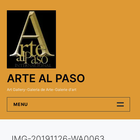
Skip
to
content
ARTE AL PASO
Art Gallery-Galeria de Arte-Galerie d'art
MENU
Arte Al Paso Gallery
IMG-20191126-WA0063
Artistas