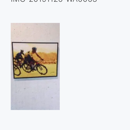
Galería virtual
Visitas a los ateliers o talleres de artistas
Presse
Qué dicen de nosotros?
Aviso legal
Política de cookies
Expositions
Bruit de gommettes Paris 2025
«Réalisme Magique et Olympique» PARIS 2024
«Impressionnis-vous» Paris 2023