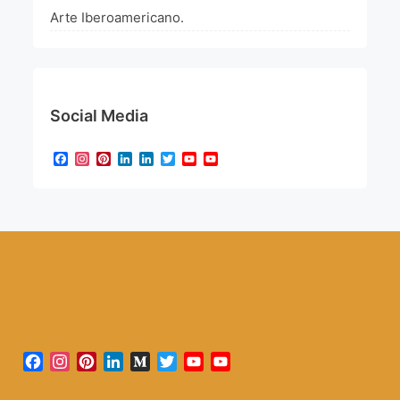
Arte Iberoamericano.
Social Media
Facebook
Instagram
Pinterest
LinkedIn
LinkedIn
Twitter
YouTube
YouTube
Channel
Facebook
Instagram
Pinterest
LinkedIn
Medium
Twitter
YouTube
YouTube
Channel