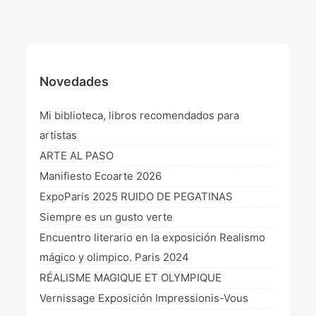
¡VIVE Molière! Un hommage latino-américain à
Molière 2022
Exposición París 2021 “Traverser ton miroir” «A
través de tu espejo»
Novedades
La Formule de l’art París 2020
Mi biblioteca, libros recomendados para
L’art Colombien à Paris 2019
artistas
ARTE AL PASO
L’art Latino-américain à Paris 2019
Manifiesto Ecoarte 2026
Reflecting Source. NY 2019
ExpoParis 2025 RUIDO DE PEGATINAS
Siempre es un gusto verte
«Sincronías con sentido» Bogotá Colombia 2019
Encuentro literario en la exposición Realismo
«Huellas trashumantes» New York 2018
mágico y olimpico. Paris 2024
RÉALISME MAGIQUE ET OLYMPIQUE
Commissaire D’exposition
Vernissage Exposición Impressionis-Vous