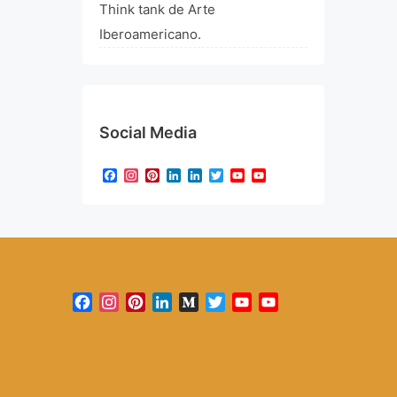
Think tank de Arte
Iberoamericano.
Social Media
Facebook
Instagram
Pinterest
LinkedIn
LinkedIn
Twitter
YouTube
YouTube
Channel
Facebook
Instagram
Pinterest
LinkedIn
Medium
Twitter
YouTube
YouTube
Channel