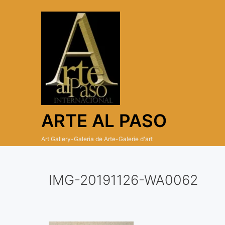
Skip
to
content
ARTE AL PASO
Art Gallery-Galeria de Arte-Galerie d'art
IMG-20191126-WA0062