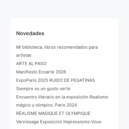
¡VIVE Molière! Un hommage latino-américain à
Molière 2022
Exposición París 2021 “Traverser ton miroir” «A
través de tu espejo»
Novedades
La Formule de l’art París 2020
Mi biblioteca, libros recomendados para
L’art Colombien à Paris 2019
artistas
ARTE AL PASO
L’art Latino-américain à Paris 2019
Manifiesto Ecoarte 2026
Reflecting Source. NY 2019
ExpoParis 2025 RUIDO DE PEGATINAS
Siempre es un gusto verte
«Sincronías con sentido» Bogotá Colombia 2019
Encuentro literario en la exposición Realismo
«Huellas trashumantes» New York 2018
mágico y olimpico. Paris 2024
RÉALISME MAGIQUE ET OLYMPIQUE
Commissaire D’exposition
Vernissage Exposición Impressionis-Vous