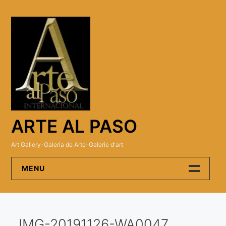
Skip
to
content
ARTE AL PASO
Art Gallery-Galeria de Arte-Galerie d'art
MENU
Arte Al Paso Gallery
IMG-20191126-WA0047
Artistas