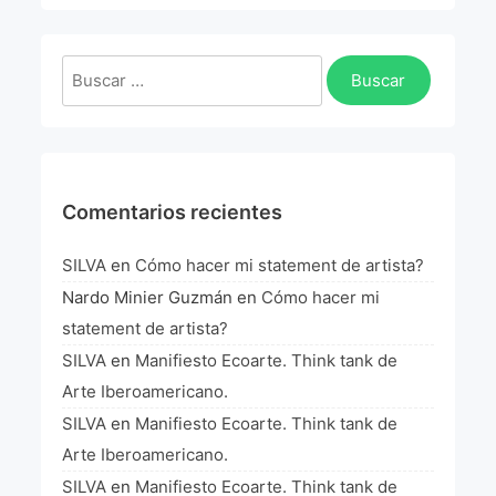
La Fórmula Científica Del Arte
Manifiesto Ecoarte
Buscar:
Association Paris
Fundación Colombia
Comentarios recientes
Blog
SILVA
en
Cómo hacer mi statement de artista?
Nardo Minier Guzmán
en
Cómo hacer mi
statement de artista?
SILVA
en
Manifiesto Ecoarte. Think tank de
Arte Iberoamericano.
SILVA
en
Manifiesto Ecoarte. Think tank de
Arte Iberoamericano.
SILVA
en
Manifiesto Ecoarte. Think tank de