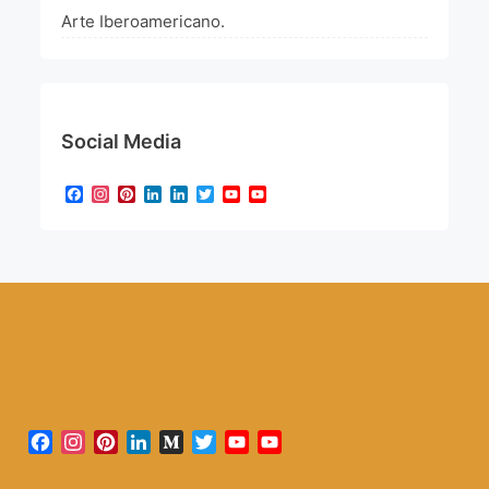
Arte Iberoamericano.
Social Media
Facebook
Instagram
Pinterest
LinkedIn
LinkedIn
Twitter
YouTube
YouTube
Channel
Facebook
Instagram
Pinterest
LinkedIn
Medium
Twitter
YouTube
YouTube
Channel