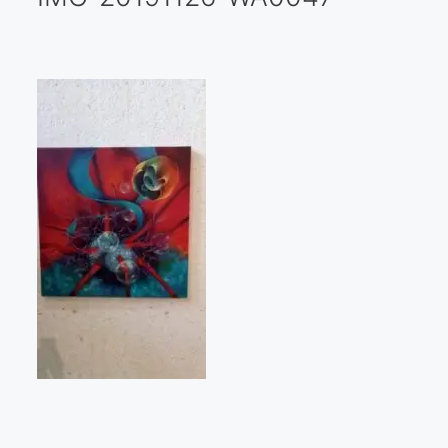
Galería virtual
Visitas a los ateliers o talleres de artistas
Presse
Qué dicen de nosotros?
Aviso legal
Política de cookies
Expositions
Bruit de gommettes Paris 2025
«Réalisme Magique et Olympique» PARIS 2024
«Impressionnis-vous» Paris 2023