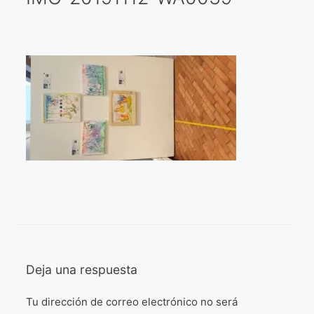
Galería virtual
Visitas a los ateliers o talleres de artistas
Presse
Qué dicen de nosotros?
Aviso legal
Política de cookies
Expositions
Bruit de gommettes Paris 2025
Deja una respuesta
«Réalisme Magique et Olympique» PARIS 2024
Tu dirección de correo electrónico no será
«Impressionnis-vous» Paris 2023