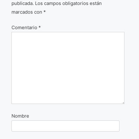
publicada.
Los campos obligatorios están
¡VIVE Molière! Un hommage latino-américain à
marcados con
*
Molière 2022
Comentario
*
Exposición París 2021 “Traverser ton miroir” «A
través de tu espejo»
La Formule de l’art París 2020
L’art Colombien à Paris 2019
L’art Latino-américain à Paris 2019
Reflecting Source. NY 2019
«Sincronías con sentido» Bogotá Colombia 2019
«Huellas trashumantes» New York 2018
Nombre
Commissaire D’exposition