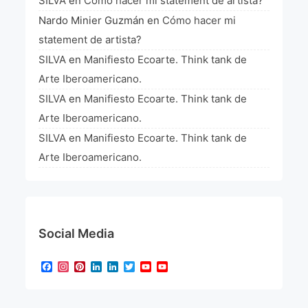
SILVA
en
Cómo hacer mi statement de artista?
Nardo Minier Guzmán
en
Cómo hacer mi
statement de artista?
SILVA
en
Manifiesto Ecoarte. Think tank de
Arte Iberoamericano.
SILVA
en
Manifiesto Ecoarte. Think tank de
Arte Iberoamericano.
SILVA
en
Manifiesto Ecoarte. Think tank de
Arte Iberoamericano.
Social Media
Facebook
Instagram
Pinterest
LinkedIn
LinkedIn
Twitter
YouTube
YouTube
Channel