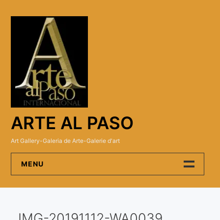
Skip
to
content
ARTE AL PASO
Art Gallery-Galeria de Arte-Galerie d'art
MENU
Arte Al Paso Gallery
IMG-20191112-WA0039
Artistas