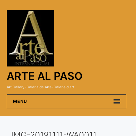
Skip
to
content
ARTE AL PASO
Art Gallery-Galeria de Arte-Galerie d'art
MENU
Arte Al Paso Gallery
IMG-20191111-WA0011
Artistas