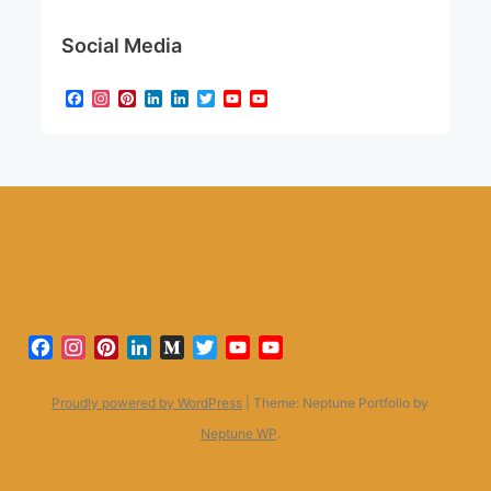
Social Media
Facebook
Instagram
Pinterest
LinkedIn
LinkedIn
Twitter
YouTube
YouTube
Channel
Facebook
Instagram
Pinterest
LinkedIn
Medium
Twitter
YouTube
YouTube
Channel
Proudly powered by WordPress
|
Theme: Neptune Portfolio by
Neptune WP
.