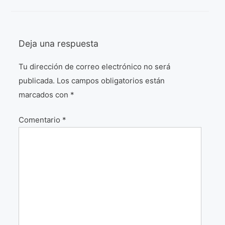
¡VIVE Molière! Un hommage latino-américain à
Molière 2022
Deja una respuesta
Exposición París 2021 “Traverser ton miroir” «A
través de tu espejo»
Tu dirección de correo electrónico no será
La Formule de l’art París 2020
publicada.
Los campos obligatorios están
L’art Colombien à Paris 2019
marcados con
*
L’art Latino-américain à Paris 2019
Comentario
*
Reflecting Source. NY 2019
«Sincronías con sentido» Bogotá Colombia 2019
«Huellas trashumantes» New York 2018
Commissaire D’exposition