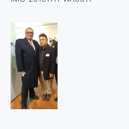
Galería virtual
Visitas a los ateliers o talleres de artistas
Presse
Qué dicen de nosotros?
Aviso legal
Política de cookies
Expositions
Bruit de gommettes Paris 2025
«Réalisme Magique et Olympique» PARIS 2024
«Impressionnis-vous» Paris 2023