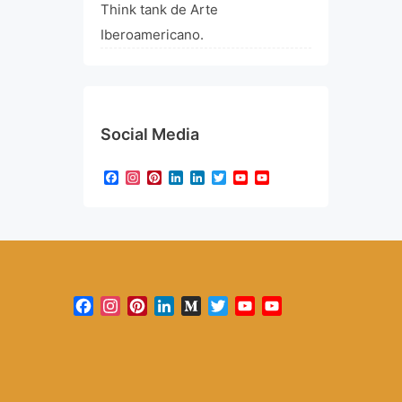
Think tank de Arte
Iberoamericano.
Social Media
Facebook
Instagram
Pinterest
LinkedIn
LinkedIn
Twitter
YouTube
YouTube
Channel
Facebook
Instagram
Pinterest
LinkedIn
Medium
Twitter
YouTube
YouTube
Channel