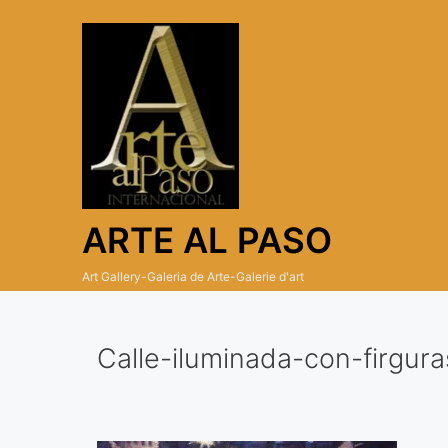
Skip
to
content
ARTE AL PASO
Art Gallery-Galeria de Arte-Galerie d'art
Calle-iluminada-con-firgur