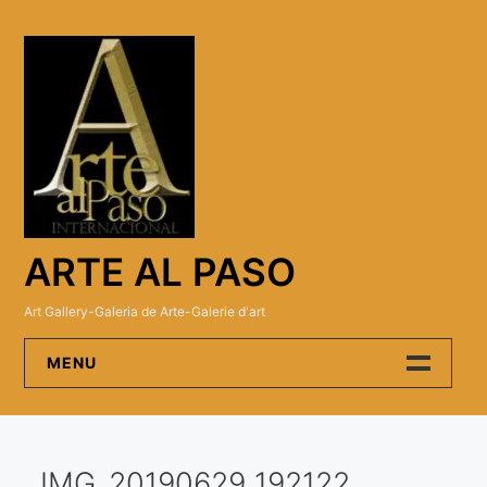
Skip
to
content
ARTE AL PASO
Art Gallery-Galeria de Arte-Galerie d'art
MENU
Arte Al Paso Gallery
IMG_20190629_192122
Artistas