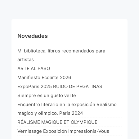
¡VIVE Molière! Un hommage latino-américain à
Molière 2022
Exposición París 2021 “Traverser ton miroir” «A
través de tu espejo»
Novedades
La Formule de l’art París 2020
Mi biblioteca, libros recomendados para
L’art Colombien à Paris 2019
artistas
ARTE AL PASO
L’art Latino-américain à Paris 2019
Manifiesto Ecoarte 2026
Reflecting Source. NY 2019
ExpoParis 2025 RUIDO DE PEGATINAS
Siempre es un gusto verte
«Sincronías con sentido» Bogotá Colombia 2019
Encuentro literario en la exposición Realismo
«Huellas trashumantes» New York 2018
mágico y olimpico. Paris 2024
RÉALISME MAGIQUE ET OLYMPIQUE
Commissaire D’exposition
Vernissage Exposición Impressionis-Vous