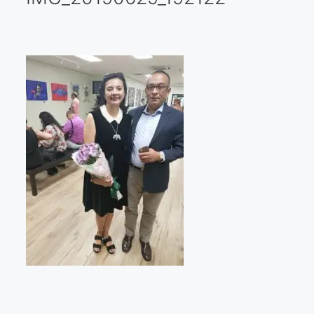
Galería virtual
Visitas a los ateliers o talleres de artistas
Presse
Qué dicen de nosotros?
Aviso legal
Política de cookies
Expositions
Bruit de gommettes Paris 2025
«Réalisme Magique et Olympique» PARIS 2024
«Impressionnis-vous» Paris 2023