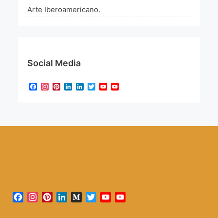
Arte Iberoamericano.
Social Media
Facebook
Instagram
Pinterest
LinkedIn
LinkedIn
Twitter
YouTube
YouTube
Channel
Facebook
Instagram
Pinterest
LinkedIn
Medium
Twitter
YouTube
YouTube
Channel