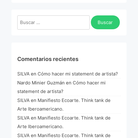
La Fórmula Científica Del Arte
Manifiesto Ecoarte
Buscar:
Association Paris
Fundación Colombia
Comentarios recientes
Blog
SILVA
en
Cómo hacer mi statement de artista?
Nardo Minier Guzmán
en
Cómo hacer mi
statement de artista?
SILVA
en
Manifiesto Ecoarte. Think tank de
Arte Iberoamericano.
SILVA
en
Manifiesto Ecoarte. Think tank de
Arte Iberoamericano.
SILVA
en
Manifiesto Ecoarte. Think tank de