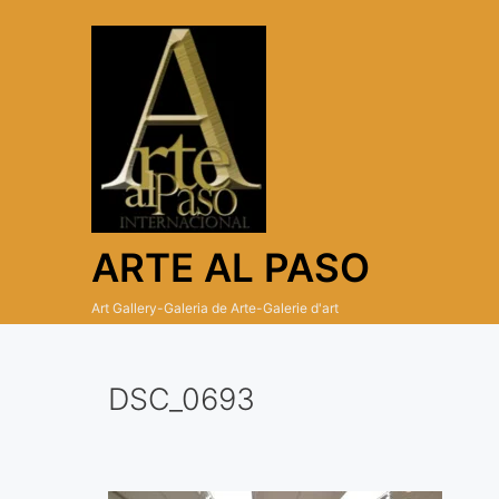
Skip
to
content
ARTE AL PASO
Art Gallery-Galeria de Arte-Galerie d'art
DSC_0693