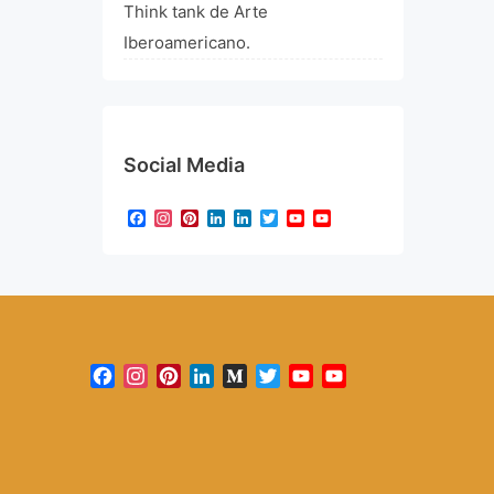
Think tank de Arte
Iberoamericano.
Social Media
Facebook
Instagram
Pinterest
LinkedIn
LinkedIn
Twitter
YouTube
YouTube
Channel
Facebook
Instagram
Pinterest
LinkedIn
Medium
Twitter
YouTube
YouTube
Channel