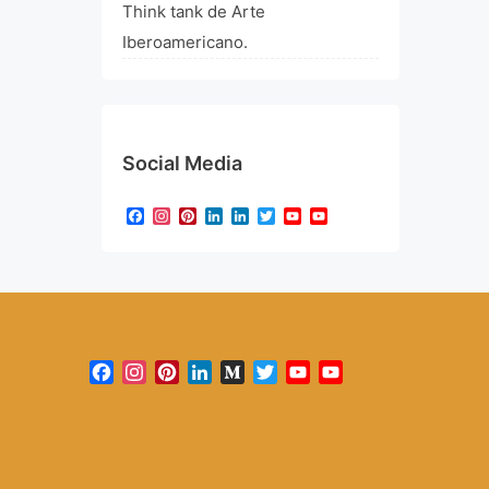
Think tank de Arte
Iberoamericano.
Social Media
Facebook
Instagram
Pinterest
LinkedIn
LinkedIn
Twitter
YouTube
YouTube
Channel
Facebook
Instagram
Pinterest
LinkedIn
Medium
Twitter
YouTube
YouTube
Channel