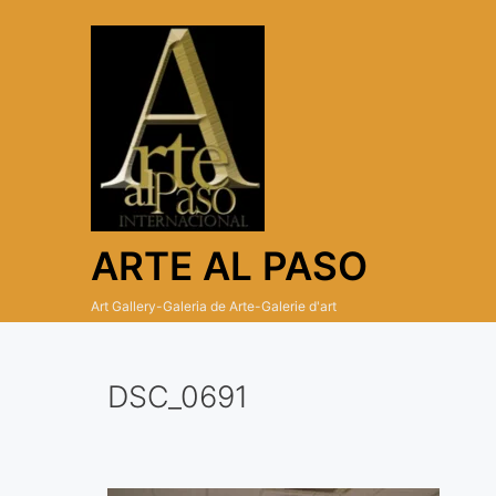
Skip
to
content
ARTE AL PASO
Art Gallery-Galeria de Arte-Galerie d'art
DSC_0691