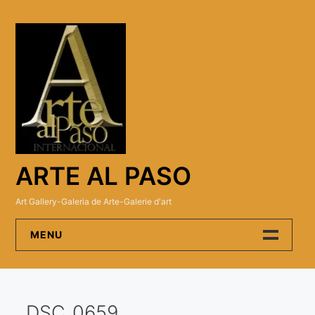
Skip
to
content
ARTE AL PASO
Art Gallery-Galeria de Arte-Galerie d'art
MENU
Arte Al Paso Gallery
DSC_0659
Artistas