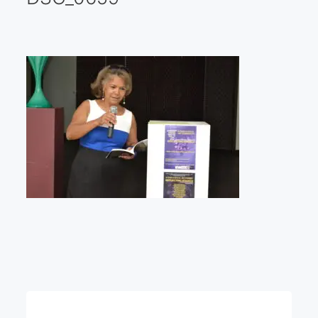
Galería virtual
Visitas a los ateliers o talleres de artistas
Presse
Qué dicen de nosotros?
Aviso legal
Política de cookies
Expositions
Bruit de gommettes Paris 2025
«Réalisme Magique et Olympique» PARIS 2024
«Impressionnis-vous» Paris 2023