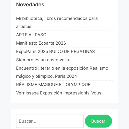
Novedades
¡VIVE Molière! Un hommage latino-américain à
Molière 2022
Mi biblioteca, libros recomendados para
Exposición París 2021 “Traverser ton miroir” «A
artistas
través de tu espejo»
ARTE AL PASO
La Formule de l’art París 2020
Manifiesto Ecoarte 2026
ExpoParis 2025 RUIDO DE PEGATINAS
L’art Colombien à Paris 2019
Siempre es un gusto verte
L’art Latino-américain à Paris 2019
Encuentro literario en la exposición Realismo
mágico y olimpico. Paris 2024
Reflecting Source. NY 2019
RÉALISME MAGIQUE ET OLYMPIQUE
«Sincronías con sentido» Bogotá Colombia 2019
Vernissage Exposición Impressionis-Vous
«Huellas trashumantes» New York 2018
Commissaire D’exposition
Buscar: