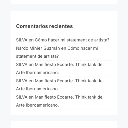
La Fórmula Científica Del Arte
Manifiesto Ecoarte
Comentarios recientes
Association Paris
SILVA
en
Cómo hacer mi statement de artista?
Fundación Colombia
Nardo Minier Guzmán
en
Cómo hacer mi
statement de artista?
Blog
SILVA
en
Manifiesto Ecoarte. Think tank de
Arte Iberoamericano.
SILVA
en
Manifiesto Ecoarte. Think tank de
Arte Iberoamericano.
SILVA
en
Manifiesto Ecoarte. Think tank de
Arte Iberoamericano.