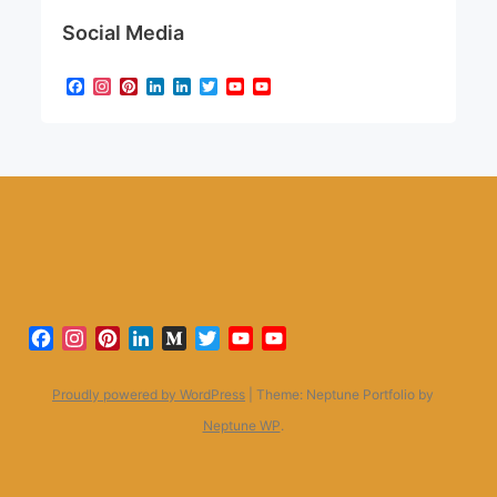
Social Media
Facebook
Instagram
Pinterest
LinkedIn
LinkedIn
Twitter
YouTube
YouTube
Channel
Facebook
Instagram
Pinterest
LinkedIn
Medium
Twitter
YouTube
YouTube
Channel
Proudly powered by WordPress
|
Theme: Neptune Portfolio by
Neptune WP
.