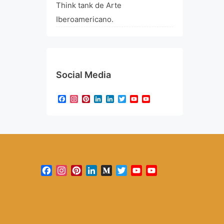
Think tank de Arte
Iberoamericano.
Social Media
Facebook
Instagram
Pinterest
LinkedIn
LinkedIn
Twitter
YouTube
YouTube
Channel
Facebook
Instagram
Pinterest
LinkedIn
Medium
Twitter
YouTube
YouTube
Channel