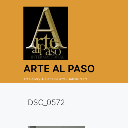
Skip
to
content
ARTE AL PASO
Art Gallery-Galeria de Arte-Galerie d'art
DSC_0572