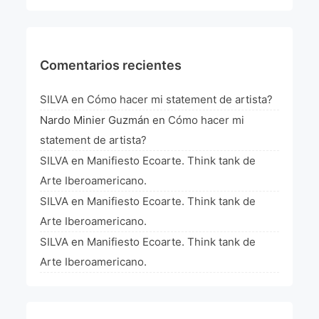
La Fórmula Científica Del Arte
Manifiesto Ecoarte
Comentarios recientes
Association Paris
SILVA
en
Cómo hacer mi statement de artista?
Fundación Colombia
Nardo Minier Guzmán
en
Cómo hacer mi
statement de artista?
Blog
SILVA
en
Manifiesto Ecoarte. Think tank de
Arte Iberoamericano.
SILVA
en
Manifiesto Ecoarte. Think tank de
Arte Iberoamericano.
SILVA
en
Manifiesto Ecoarte. Think tank de
Arte Iberoamericano.