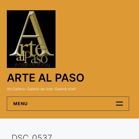
Skip
to
content
ARTE AL PASO
Art Gallery-Galeria de Arte-Galerie d'art
MENU
Arte Al Paso Gallery
DSC_0537
Artistas