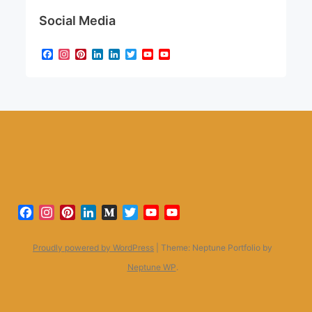
Social Media
Facebook
Instagram
Pinterest
LinkedIn
LinkedIn
Twitter
YouTube
YouTube
Channel
Facebook
Instagram
Pinterest
LinkedIn
Medium
Twitter
YouTube
YouTube
Channel
Proudly powered by WordPress
|
Theme: Neptune Portfolio by
Neptune WP
.