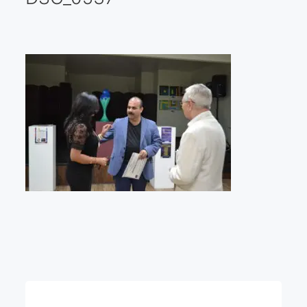
Galería virtual
Visitas a los ateliers o talleres de artistas
Presse
Qué dicen de nosotros?
Aviso legal
Política de cookies
Expositions
Bruit de gommettes Paris 2025
«Réalisme Magique et Olympique» PARIS 2024
«Impressionnis-vous» Paris 2023