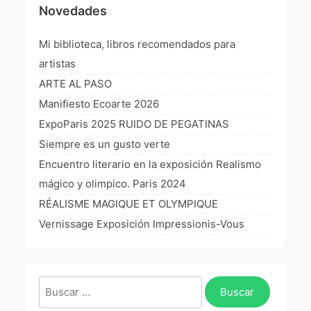
Novedades
¡VIVE Molière! Un hommage latino-américain à
Molière 2022
Mi biblioteca, libros recomendados para
Exposición París 2021 “Traverser ton miroir” «A
artistas
través de tu espejo»
ARTE AL PASO
La Formule de l’art París 2020
Manifiesto Ecoarte 2026
ExpoParis 2025 RUIDO DE PEGATINAS
L’art Colombien à Paris 2019
Siempre es un gusto verte
L’art Latino-américain à Paris 2019
Encuentro literario en la exposición Realismo
mágico y olimpico. Paris 2024
Reflecting Source. NY 2019
RÉALISME MAGIQUE ET OLYMPIQUE
«Sincronías con sentido» Bogotá Colombia 2019
Vernissage Exposición Impressionis-Vous
«Huellas trashumantes» New York 2018
Commissaire D’exposition
Buscar: