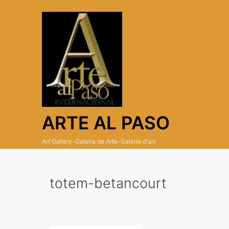
Skip
to
content
ARTE AL PASO
Art Gallery-Galeria de Arte-Galerie d'art
totem-betancourt