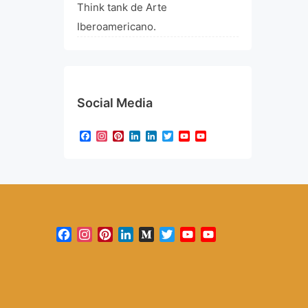
Think tank de Arte
Iberoamericano.
Social Media
Facebook
Instagram
Pinterest
LinkedIn
LinkedIn
Twitter
YouTube
YouTube
Channel
Facebook
Instagram
Pinterest
LinkedIn
Medium
Twitter
YouTube
YouTube
Channel