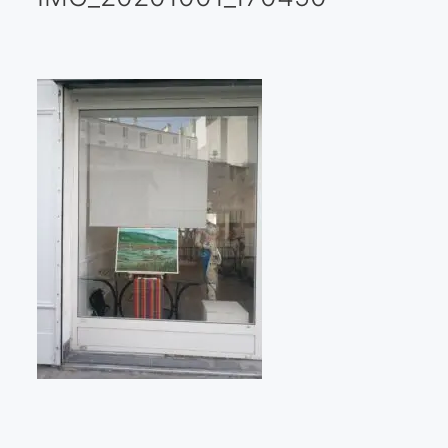
Galería virtual
Visitas a los ateliers o talleres de artistas
Presse
Qué dicen de nosotros?
Aviso legal
Política de cookies
Expositions
Bruit de gommettes Paris 2025
«Réalisme Magique et Olympique» PARIS 2024
«Impressionnis-vous» Paris 2023