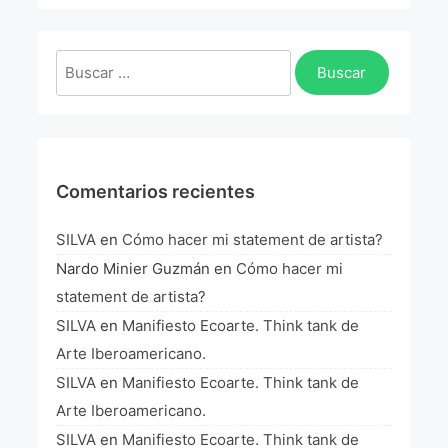
La Fórmula Científica Del Arte
Manifiesto Ecoarte
Buscar:
Association Paris
Fundación Colombia
Comentarios recientes
Blog
SILVA
en
Cómo hacer mi statement de artista?
Nardo Minier Guzmán
en
Cómo hacer mi
statement de artista?
SILVA
en
Manifiesto Ecoarte. Think tank de
Arte Iberoamericano.
SILVA
en
Manifiesto Ecoarte. Think tank de
Arte Iberoamericano.
SILVA
en
Manifiesto Ecoarte. Think tank de