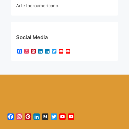
Arte Iberoamericano.
Social Media
Facebook
Instagram
Pinterest
LinkedIn
LinkedIn
Twitter
YouTube
YouTube
Channel
Facebook
Instagram
Pinterest
LinkedIn
Medium
Twitter
YouTube
YouTube
Channel