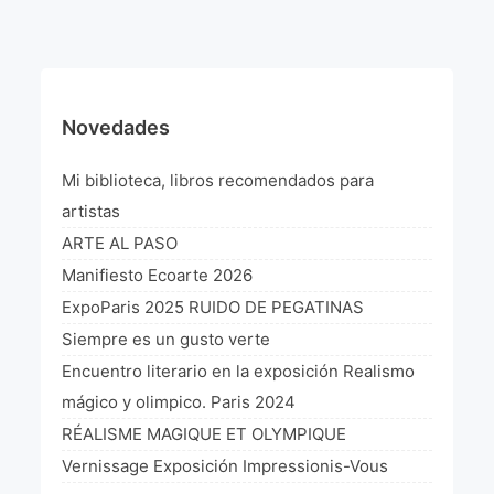
¡VIVE Molière! Un hommage latino-américain à
Molière 2022
Exposición París 2021 “Traverser ton miroir” «A
través de tu espejo»
Novedades
La Formule de l’art París 2020
Mi biblioteca, libros recomendados para
L’art Colombien à Paris 2019
artistas
ARTE AL PASO
L’art Latino-américain à Paris 2019
Manifiesto Ecoarte 2026
Reflecting Source. NY 2019
ExpoParis 2025 RUIDO DE PEGATINAS
Siempre es un gusto verte
«Sincronías con sentido» Bogotá Colombia 2019
Encuentro literario en la exposición Realismo
«Huellas trashumantes» New York 2018
mágico y olimpico. Paris 2024
RÉALISME MAGIQUE ET OLYMPIQUE
Commissaire D’exposition
Vernissage Exposición Impressionis-Vous