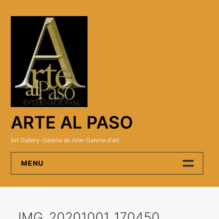
Skip
to
content
ARTE AL PASO
Art Gallery-Galeria de Arte-Galerie d'art
MENU
Arte Al Paso Gallery
IMG_20201001_170450
Artistas