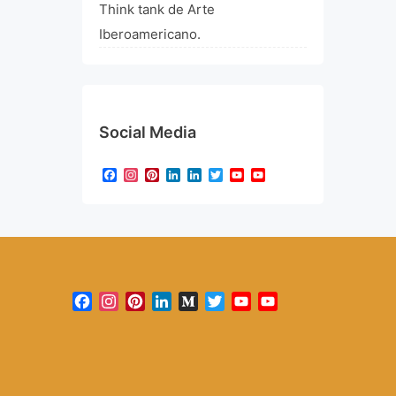
Think tank de Arte
Iberoamericano.
Social Media
Facebook
Instagram
Pinterest
LinkedIn
LinkedIn
Twitter
YouTube
YouTube
Channel
Facebook
Instagram
Pinterest
LinkedIn
Medium
Twitter
YouTube
YouTube
Channel