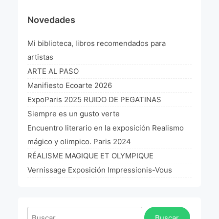
¡VIVE Molière! Un hommage latino-américain à
Novedades
Molière 2022
Mi biblioteca, libros recomendados para
Exposición París 2021 “Traverser ton miroir” «A
través de tu espejo»
artistas
La Formule de l’art París 2020
ARTE AL PASO
Manifiesto Ecoarte 2026
L’art Colombien à Paris 2019
ExpoParis 2025 RUIDO DE PEGATINAS
L’art Latino-américain à Paris 2019
Siempre es un gusto verte
Encuentro literario en la exposición Realismo
Reflecting Source. NY 2019
mágico y olimpico. Paris 2024
«Sincronías con sentido» Bogotá Colombia 2019
RÉALISME MAGIQUE ET OLYMPIQUE
Vernissage Exposición Impressionis-Vous
«Huellas trashumantes» New York 2018
Commissaire D’exposition
Buscar: