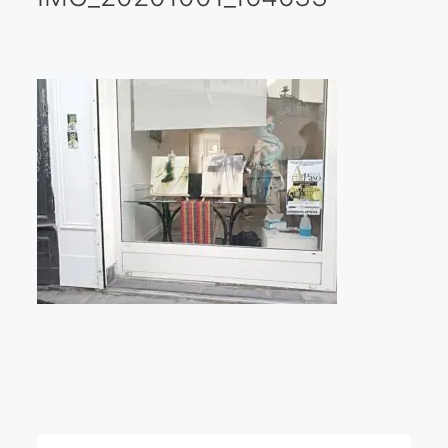
Galería virtual
Visitas a los ateliers o talleres de artistas
Presse
Qué dicen de nosotros?
Aviso legal
Política de cookies
Expositions
Bruit de gommettes Paris 2025
«Réalisme Magique et Olympique» PARIS 2024
«Impressionnis-vous» Paris 2023