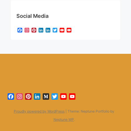
Social Media
Facebook
Instagram
Pinterest
LinkedIn
LinkedIn
Twitter
YouTube
YouTube
Channel
Facebook
Instagram
Pinterest
LinkedIn
Medium
Twitter
YouTube
YouTube
Channel
Proudly powered by WordPress
|
Theme: Neptune Portfolio by
Neptune WP
.