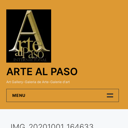
Skip
to
content
ARTE AL PASO
Art Gallery-Galeria de Arte-Galerie d'art
MENU
Arte Al Paso Gallery
IMG_20201001_164633
Artistas