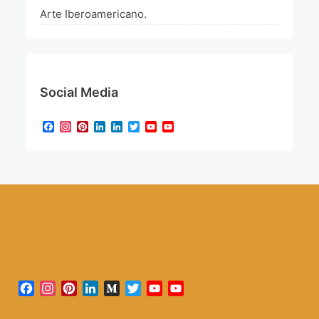
Arte Iberoamericano.
Social Media
Facebook
Instagram
Pinterest
LinkedIn
LinkedIn
Twitter
YouTube
YouTube
Channel
Facebook
Instagram
Pinterest
LinkedIn
Medium
Twitter
YouTube
YouTube
Channel