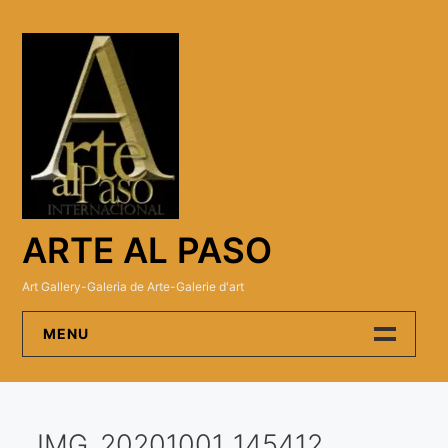
Skip
to
content
ARTE AL PASO
Art Gallery-Galeria de Arte-Galerie d'art
MENU
Arte Al Paso Gallery
IMG_20201001_145412
Artistas