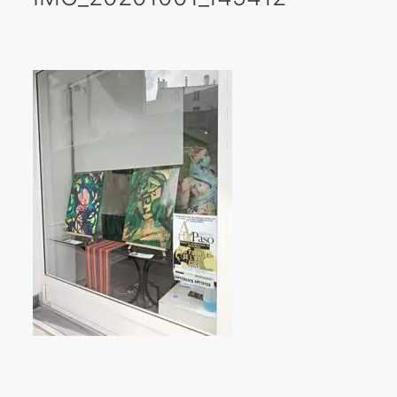
Galería virtual
Visitas a los ateliers o talleres de artistas
Presse
Qué dicen de nosotros?
Aviso legal
Política de cookies
Expositions
Bruit de gommettes Paris 2025
«Réalisme Magique et Olympique» PARIS 2024
«Impressionnis-vous» Paris 2023