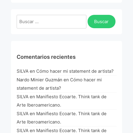
La Fórmula Científica Del Arte
Manifiesto Ecoarte
Buscar:
Association Paris
Fundación Colombia
Comentarios recientes
Blog
SILVA
en
Cómo hacer mi statement de artista?
Nardo Minier Guzmán
en
Cómo hacer mi
statement de artista?
SILVA
en
Manifiesto Ecoarte. Think tank de
Arte Iberoamericano.
SILVA
en
Manifiesto Ecoarte. Think tank de
Arte Iberoamericano.
SILVA
en
Manifiesto Ecoarte. Think tank de