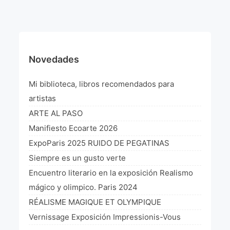
¡VIVE Molière! Un hommage latino-américain à
Molière 2022
Exposición París 2021 “Traverser ton miroir” «A
través de tu espejo»
Novedades
La Formule de l’art París 2020
Mi biblioteca, libros recomendados para
L’art Colombien à Paris 2019
artistas
ARTE AL PASO
L’art Latino-américain à Paris 2019
Manifiesto Ecoarte 2026
Reflecting Source. NY 2019
ExpoParis 2025 RUIDO DE PEGATINAS
Siempre es un gusto verte
«Sincronías con sentido» Bogotá Colombia 2019
Encuentro literario en la exposición Realismo
«Huellas trashumantes» New York 2018
mágico y olimpico. Paris 2024
RÉALISME MAGIQUE ET OLYMPIQUE
Commissaire D’exposition
Vernissage Exposición Impressionis-Vous