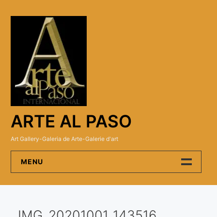
Skip
to
content
ARTE AL PASO
Art Gallery-Galeria de Arte-Galerie d'art
MENU
Arte Al Paso Gallery
IMG_20201001_143516
Artistas