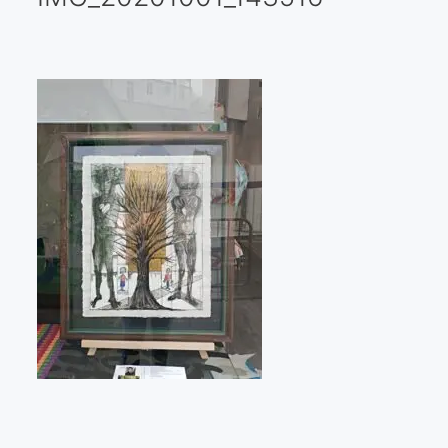
Galería virtual
Visitas a los ateliers o talleres de artistas
Presse
Qué dicen de nosotros?
Aviso legal
Política de cookies
Expositions
Bruit de gommettes Paris 2025
«Réalisme Magique et Olympique» PARIS 2024
«Impressionnis-vous» Paris 2023