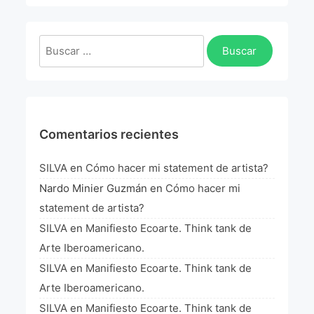
La Fórmula Científica Del Arte
Manifiesto Ecoarte
Buscar:
Association Paris
Fundación Colombia
Comentarios recientes
Blog
SILVA
en
Cómo hacer mi statement de artista?
Nardo Minier Guzmán
en
Cómo hacer mi
statement de artista?
SILVA
en
Manifiesto Ecoarte. Think tank de
Arte Iberoamericano.
SILVA
en
Manifiesto Ecoarte. Think tank de
Arte Iberoamericano.
SILVA
en
Manifiesto Ecoarte. Think tank de