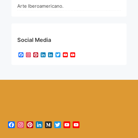
Arte Iberoamericano.
Social Media
Facebook
Instagram
Pinterest
LinkedIn
LinkedIn
Twitter
YouTube
YouTube
Channel
Facebook
Instagram
Pinterest
LinkedIn
Medium
Twitter
YouTube
YouTube
Channel