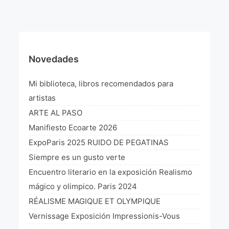
¡VIVE Molière! Un hommage latino-américain à
Molière 2022
Exposición París 2021 “Traverser ton miroir” «A
través de tu espejo»
Novedades
La Formule de l’art París 2020
Mi biblioteca, libros recomendados para
L’art Colombien à Paris 2019
artistas
ARTE AL PASO
L’art Latino-américain à Paris 2019
Manifiesto Ecoarte 2026
Reflecting Source. NY 2019
ExpoParis 2025 RUIDO DE PEGATINAS
Siempre es un gusto verte
«Sincronías con sentido» Bogotá Colombia 2019
Encuentro literario en la exposición Realismo
«Huellas trashumantes» New York 2018
mágico y olimpico. Paris 2024
RÉALISME MAGIQUE ET OLYMPIQUE
Commissaire D’exposition
Vernissage Exposición Impressionis-Vous