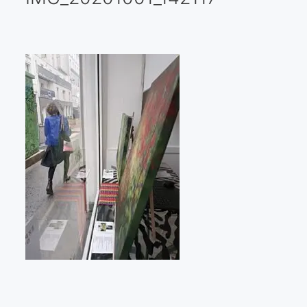
Galería virtual
Visitas a los ateliers o talleres de artistas
Presse
Qué dicen de nosotros?
Aviso legal
Política de cookies
Expositions
Bruit de gommettes Paris 2025
«Réalisme Magique et Olympique» PARIS 2024
«Impressionnis-vous» Paris 2023