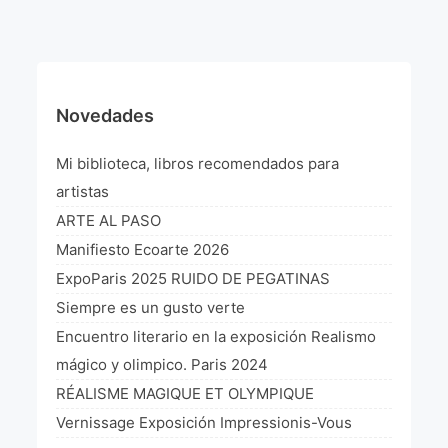
¡VIVE Molière! Un hommage latino-américain à
Molière 2022
Exposición París 2021 “Traverser ton miroir” «A
través de tu espejo»
Novedades
La Formule de l’art París 2020
Mi biblioteca, libros recomendados para
L’art Colombien à Paris 2019
artistas
ARTE AL PASO
L’art Latino-américain à Paris 2019
Manifiesto Ecoarte 2026
Reflecting Source. NY 2019
ExpoParis 2025 RUIDO DE PEGATINAS
Siempre es un gusto verte
«Sincronías con sentido» Bogotá Colombia 2019
Encuentro literario en la exposición Realismo
«Huellas trashumantes» New York 2018
mágico y olimpico. Paris 2024
RÉALISME MAGIQUE ET OLYMPIQUE
Commissaire D’exposition
Vernissage Exposición Impressionis-Vous