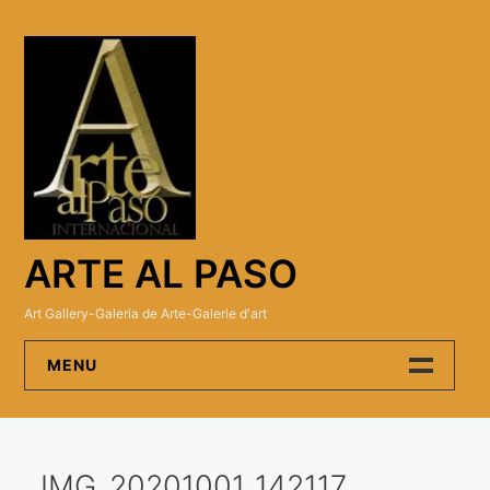
Skip
to
content
ARTE AL PASO
Art Gallery-Galeria de Arte-Galerie d'art
MENU
Arte Al Paso Gallery
IMG_20201001_142117
Artistas