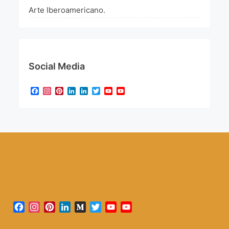
Arte Iberoamericano.
Social Media
Facebook
Instagram
Pinterest
LinkedIn
LinkedIn
Twitter
YouTube
YouTube
Channel
Facebook
Instagram
Pinterest
LinkedIn
Medium
Twitter
YouTube
YouTube
Channel