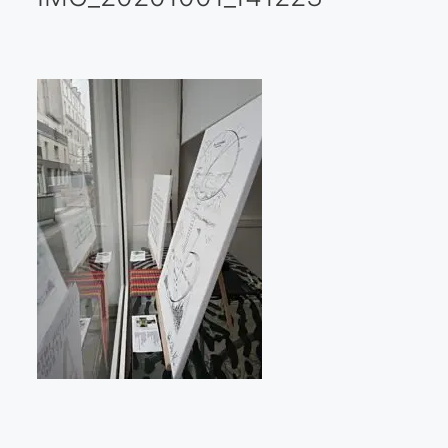
Galería virtual
Visitas a los ateliers o talleres de artistas
Presse
Qué dicen de nosotros?
Aviso legal
Política de cookies
Expositions
Bruit de gommettes Paris 2025
«Réalisme Magique et Olympique» PARIS 2024
«Impressionnis-vous» Paris 2023