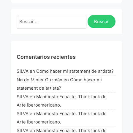
La Fórmula Científica Del Arte
Manifiesto Ecoarte
Buscar:
Association Paris
Fundación Colombia
Comentarios recientes
Blog
SILVA
en
Cómo hacer mi statement de artista?
Nardo Minier Guzmán
en
Cómo hacer mi
statement de artista?
SILVA
en
Manifiesto Ecoarte. Think tank de
Arte Iberoamericano.
SILVA
en
Manifiesto Ecoarte. Think tank de
Arte Iberoamericano.
SILVA
en
Manifiesto Ecoarte. Think tank de