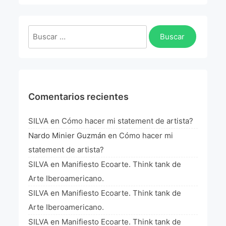
La Fórmula Científica Del Arte
Manifiesto Ecoarte
Buscar:
Association Paris
Fundación Colombia
Comentarios recientes
Blog
SILVA
en
Cómo hacer mi statement de artista?
Nardo Minier Guzmán
en
Cómo hacer mi
statement de artista?
SILVA
en
Manifiesto Ecoarte. Think tank de
Arte Iberoamericano.
SILVA
en
Manifiesto Ecoarte. Think tank de
Arte Iberoamericano.
SILVA
en
Manifiesto Ecoarte. Think tank de