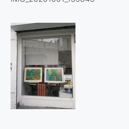
Galería virtual
Visitas a los ateliers o talleres de artistas
Presse
Qué dicen de nosotros?
Aviso legal
Política de cookies
Expositions
Bruit de gommettes Paris 2025
«Réalisme Magique et Olympique» PARIS 2024
«Impressionnis-vous» Paris 2023