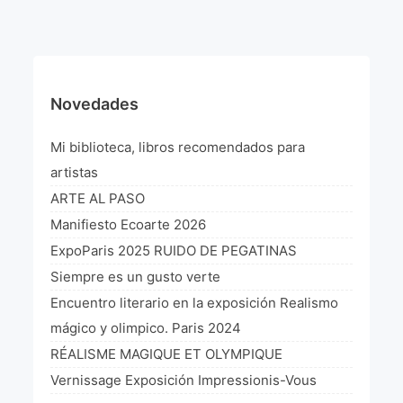
¡VIVE Molière! Un hommage latino-américain à
Molière 2022
Exposición París 2021 “Traverser ton miroir” «A
través de tu espejo»
Novedades
La Formule de l’art París 2020
Mi biblioteca, libros recomendados para
L’art Colombien à Paris 2019
artistas
ARTE AL PASO
L’art Latino-américain à Paris 2019
Manifiesto Ecoarte 2026
Reflecting Source. NY 2019
ExpoParis 2025 RUIDO DE PEGATINAS
Siempre es un gusto verte
«Sincronías con sentido» Bogotá Colombia 2019
Encuentro literario en la exposición Realismo
«Huellas trashumantes» New York 2018
mágico y olimpico. Paris 2024
RÉALISME MAGIQUE ET OLYMPIQUE
Commissaire D’exposition
Vernissage Exposición Impressionis-Vous