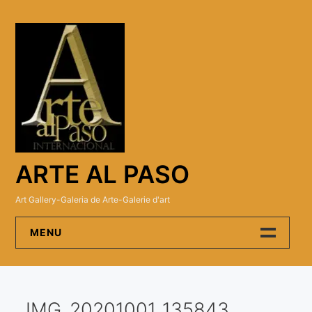
Skip
to
content
ARTE AL PASO
Art Gallery-Galeria de Arte-Galerie d'art
MENU
Arte Al Paso Gallery
IMG_20201001_135843
Artistas