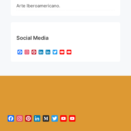
Arte Iberoamericano.
Social Media
Facebook
Instagram
Pinterest
LinkedIn
LinkedIn
Twitter
YouTube
YouTube
Channel
Facebook
Instagram
Pinterest
LinkedIn
Medium
Twitter
YouTube
YouTube
Channel